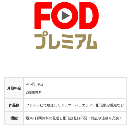
976円
（税込）
月額料金
2週間無料
作品数
フジテレビで放送したドラマ・バラエティ、配信限定番組など
機能
最大7日間無料の見逃し配信は登録不要！雑誌や漫画も充実！