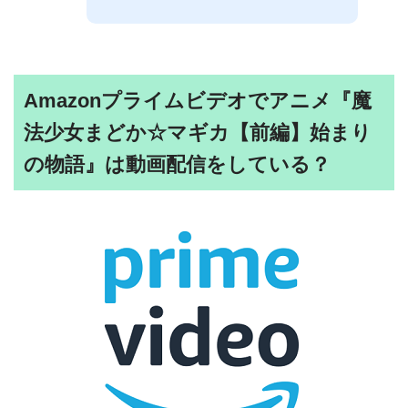
Amazonプライムビデオでアニメ『魔
法少女まどか☆マギカ【前編】始まり
の物語』は動画配信をしている？