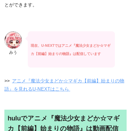
とができます。
現在、U-NEXTではアニメ『魔法少女まどか☆マギ
みう
カ【前編】始まりの物語』は配信しています
>>
アニメ『魔法少女まどか☆マギカ【前編】始まりの物
語』を見れるU-NEXTはこちら
huluでアニメ『魔法少女まどか☆マギ
カ【前編】始まりの物語』は動画配信