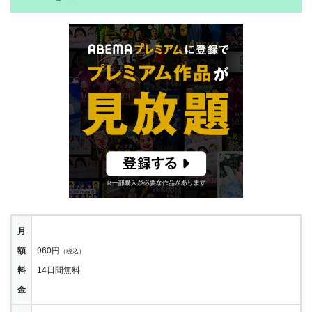
月
額
960円
（税込）
料
14日間無料
金