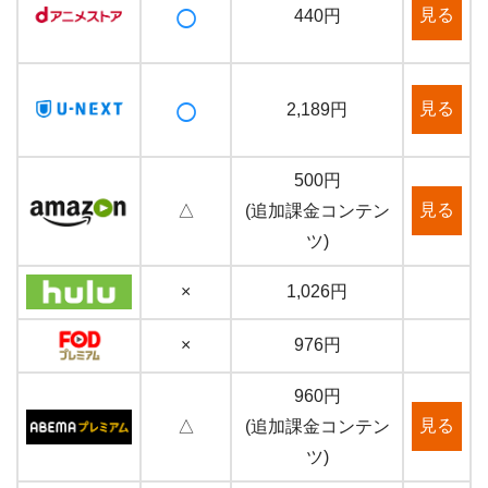
○
見る
440円
○
見る
2,189円
500円
見る
△
(追加課金コンテン
ツ)
×
1,026円
×
976円
960円
見る
△
(追加課金コンテン
ツ)