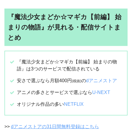
『魔法少女まどか☆マギカ【前編】 始
まりの物語』が見れる・配信サイトま
とめ
『魔法少女まどか☆マギカ【前編】 始まりの物
語』は3つのサービスで配信されている
安さで選ぶなら月額400円
の
dアニメストア
(税抜)
アニメの多さとサービスで選ぶなら
U-NEXT
オリジナル作品の多い
NETFLIX
>>
dアニメストアの31日間無料登録はこちら