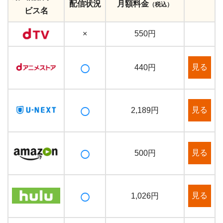
配信状況
月額料金
（税込）
ビス名
×
550円
○
見る
440円
○
見る
2,189円
○
見る
500円
○
見る
1,026円