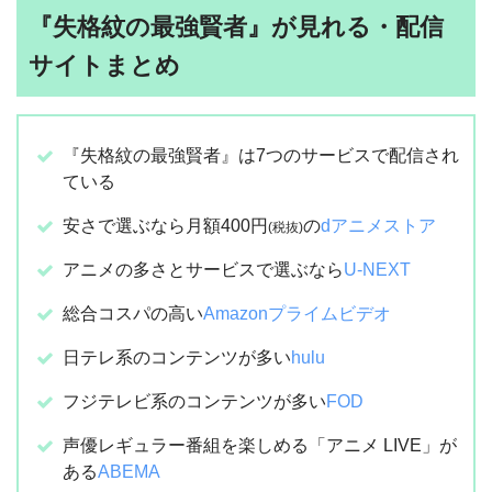
『失格紋の最強賢者』が見れる・配信
サイトまとめ
『失格紋の最強賢者』は7つのサービスで配信され
ている
安さで選ぶなら月額400円
の
dアニメストア
(税抜)
アニメの多さとサービスで選ぶなら
U-NEXT
総合コスパの高い
Amazonプライムビデオ
日テレ系のコンテンツが多い
hulu
フジテレビ系のコンテンツが多い
FOD
声優レギュラー番組を楽しめる「アニメ LIVE」が
ある
ABEMA