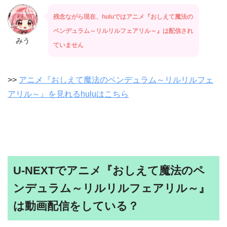
残念ながら現在、huluではアニメ『おしえて魔法の
ペンデュラム～リルリルフェアリル～』は配信され
みう
ていません
>>
アニメ『おしえて魔法のペンデュラム～リルリルフェ
アリル～』を見れるhuluはこちら
U-NEXTでアニメ『おしえて魔法のペ
ンデュラム～リルリルフェアリル～』
は動画配信をしている？