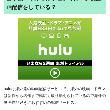
画配信をしている？
huluは海外発の動画配信サービスで、海外の映画・ドラマ
は新作から名作まで幅広く取り揃えられているので海外の
動画作品好きにおすすめの配信サービス。