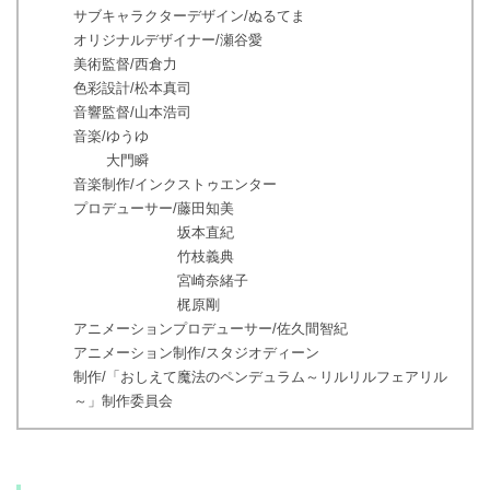
サブキャラクターデザイン/ぬるてま
オリジナルデザイナー/瀬谷愛
美術監督/西倉力
色彩設計/松本真司
音響監督/山本浩司
音楽/ゆうゆ
大門瞬
音楽制作/インクストゥエンター
プロデューサー/藤田知美
坂本直紀
竹枝義典
宮崎奈緒子
梶原剛
アニメーションプロデューサー/佐久間智紀
アニメーション制作/スタジオディーン
制作/「おしえて魔法のペンデュラム～リルリルフェアリル
～」制作委員会