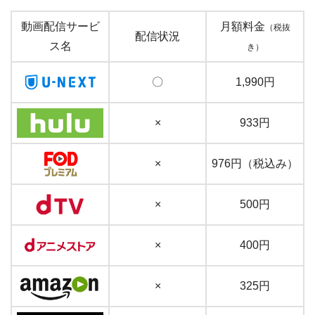
動画配信サービ
月額料金
（税抜
配信状況
ス名
き）
〇
1,990円
×
933円
×
976円（税込み）
×
500円
×
400円
×
325円