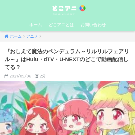
ホーム
どこアニとは
お問い合わせ
ホーム
アニメ
『おしえて魔法のペンデュラム～リルリルフェアリ
ル～』はHulu・dTV・U-NEXTのどこで動画配信し
てる？
2021/05/06
2分