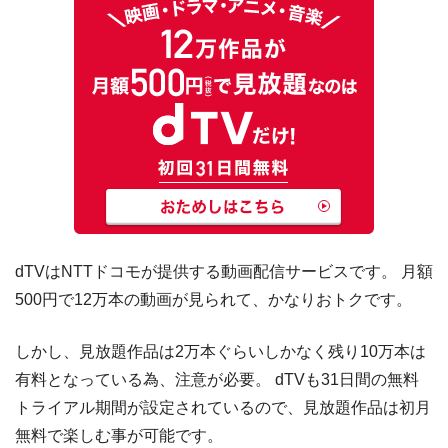
dTVはNTTドコモが提供する動画配信サービスです。 月額
500円で12万本の動画が見られて、かなりおトクです。
しかし、見放題作品は2万本ぐらいしかなく残り10万本は
有料となっている為、注意が必要。 dTVも31日間の無料
トライアル期間が設定されているので、見放題作品は初月
無料で楽しむ事が可能です。