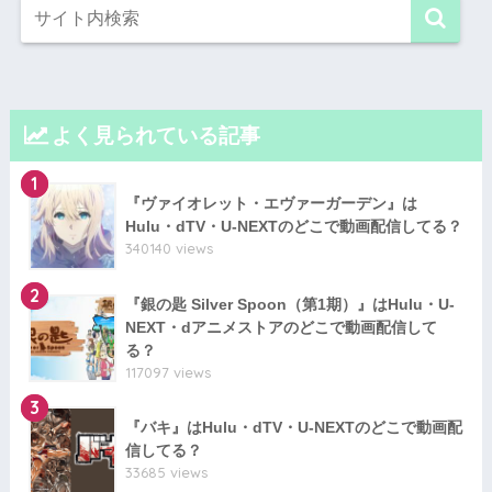
よく見られている記事
1
『ヴァイオレット・エヴァーガーデン』は
Hulu・dTV・U-NEXTのどこで動画配信してる？
340140 views
2
『銀の匙 Silver Spoon（第1期）』はHulu・U-
NEXT・dアニメストアのどこで動画配信して
る？
117097 views
3
『バキ』はHulu・dTV・U-NEXTのどこで動画配
信してる？
33685 views