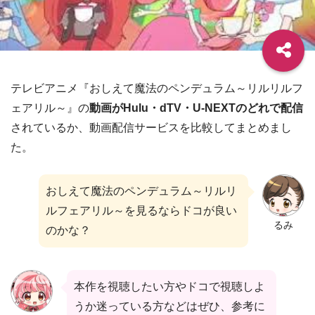
テレビアニメ『おしえて魔法のペンデュラム～リルリルフ
ェアリル～』の
動画がHulu・dTV・U-NEXTのどれで配信
されているか、動画配信サービスを比較してまとめまし
た。
おしえて魔法のペンデュラム～リルリ
ルフェアリル～を見るならドコが良い
るみ
のかな？
本作を視聴したい方やドコで視聴しよ
うか迷っている方などはぜひ、参考に