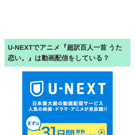
U-NEXTでアニメ『超訳百人一首 うた
恋い。』は動画配信をしている？