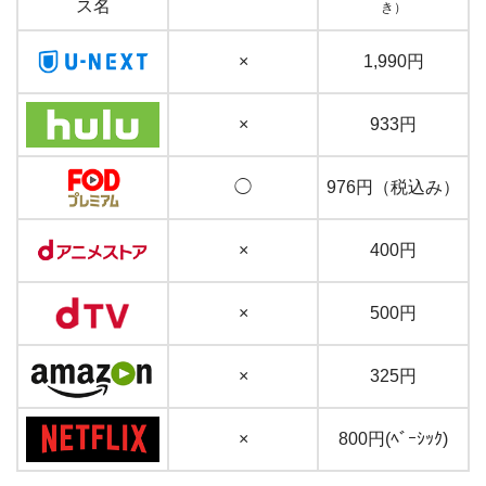
ス名
き）
×
1,990円
×
933円
◯
976円（税込み）
×
400円
×
500円
×
325円
×
800円(ﾍﾞｰｼｯｸ)