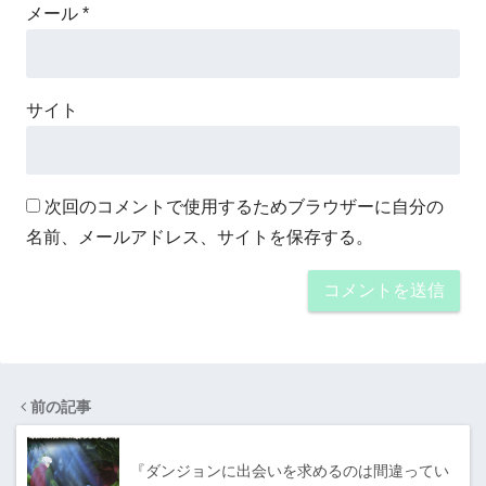
メール
*
サイト
次回のコメントで使用するためブラウザーに自分の
名前、メールアドレス、サイトを保存する。
前の記事
『ダンジョンに出会いを求めるのは間違ってい