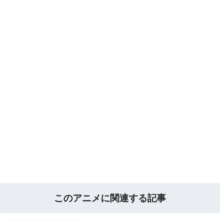
このアニメに関連する記事