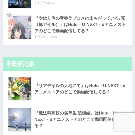
20129 views
10
『やはり俺の青春ラブコメはまちがっている｡完
（俺ガイル）』はHulu・U-NEXT・dアニメスト
アのどこで動画配信してる？
14558 views
最新記事
『リアデイルの大地にて』はHulu・U-NEXT・d
アニメストアのどこで動画配信してる？
『魔法科高校の劣等生 追憶編』はHulu・U-
NEXT・dアニメストアのどこで動画配信して
る？