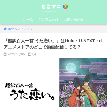
ホーム
どこアニとは
お問い合わせ
ホーム
アニメ
『超訳百人一首 うた恋い。』はHulu・U-NEXT・d
アニメストアのどこで動画配信してる？
2021/05/06
2分