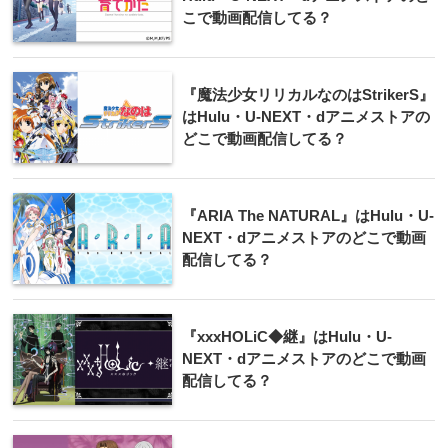
こで動画配信してる？
『魔法少女リリカルなのはStrikerS』
はHulu・U-NEXT・dアニメストアの
どこで動画配信してる？
『ARIA The NATURAL』はHulu・U-
NEXT・dアニメストアのどこで動画
配信してる？
『xxxHOLiC◆継』はHulu・U-
NEXT・dアニメストアのどこで動画
配信してる？