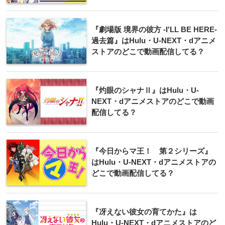
『劇場版 境界の彼方 -I'LL BE HERE-
過去篇』はHulu・U-NEXT・dアニメ
ストアのどこで動画配信してる？
『灼眼のシャナⅡ』はHulu・U-
NEXT・dアニメストアのどこで動画
配信してる？
『今日からマ王！ 第２シリーズ』
はHulu・U-NEXT・dアニメストアの
どこで動画配信してる？
『冴えない彼女の育てかた』は
Hulu・U-NEXT・dアニメストアのど