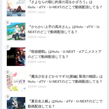
『さよならの朝に約束の花をかざろう』は
Hulu・dTV・U-NEXTのどこで動画配信してる？
23091 views
6
『からかい上手の高木さん』はHulu・dTV・U-
NEXTのどこで動画配信してる？
22826 views
7
『呪術廻戦』はHulu・U-NEXT・dアニメストア
のどこで動画配信してる？
21689 views
8
『魔法少女まどか☆マギカ[新編] 叛逆の物語』は
Hulu・dTV・U-NEXTのどこで動画配信してる？
20454 views
9
『夏目友人帳』はHulu・dTV・U-NEXTのどこで
動画配信してる？