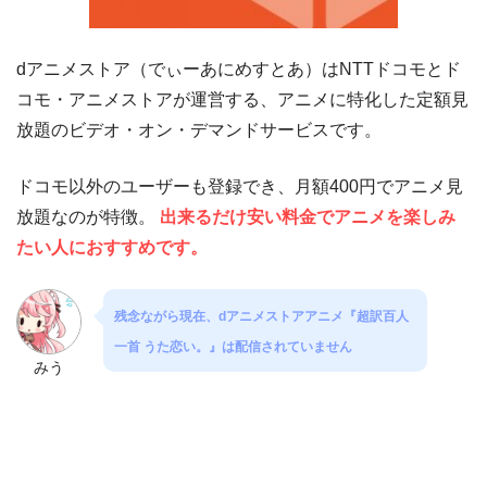
dアニメストア（でぃーあにめすとあ）はNTTドコモとド
コモ・アニメストアが運営する、アニメに特化した定額見
放題のビデオ・オン・デマンドサービスです。
ドコモ以外のユーザーも登録でき、月額400円でアニメ見
放題なのが特徴。
出来るだけ安い料金でアニメを楽しみ
たい人におすすめです。
残念ながら現在、dアニメストアアニメ『超訳百人
一首 うた恋い。』は配信されていません
みう