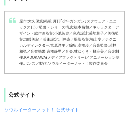
原作:大久保篤(掲載 月刊｢少年ガンガン｣スクウェア・エニ
ックス刊)／監督・シリーズ構成:橋本昌和／キャラクターデ
ザイン・総作画監督:小池智史／色彩設計:菊地和子／美術監
督:加藤美紀／美術設定:川井憲／撮影監督:福士享／テクニ
カルディレクター:宮原洋平／編集:高橋歩／音響監督:若林
和弘／音響効果:倉橋静男／音楽:林ゆうき・橘麻美／音楽制
作:KADOKAWA(メディアファクトリー)／アニメーション制
作:ボンズ／製作:ソウルイーターノット！製作委員会
公式サイト
ソウルイーターノット！ 公式サイト