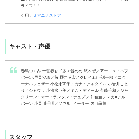
ライフ！！
引用：
ｄアニメストア
キャスト・声優
春鳥つぐみ:千菅春香／多々音めめ:悠木碧／アーニャ・ヘプ
バーン:早見沙織／茜:櫻井孝宏／クレイ:山下誠一郎／エタ
ーナルフェザー:小松未可子／カナ・アルタイル:小岩井こと
り／シャウラ:小清水亜美／キム・ディール:斎藤千和／ジャ
クリーン・オー・ランタン・デュプレ:沖佳苗／マカ=アル
バーン:小見川千明／ソウル=イーター:内山昂輝
スタッフ