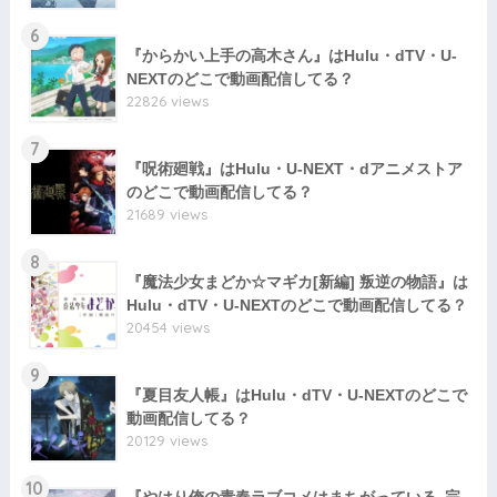
6
『からかい上手の高木さん』はHulu・dTV・U-
NEXTのどこで動画配信してる？
22826 views
7
『呪術廻戦』はHulu・U-NEXT・dアニメストア
のどこで動画配信してる？
21689 views
8
『魔法少女まどか☆マギカ[新編] 叛逆の物語』は
Hulu・dTV・U-NEXTのどこで動画配信してる？
20454 views
9
『夏目友人帳』はHulu・dTV・U-NEXTのどこで
動画配信してる？
20129 views
10