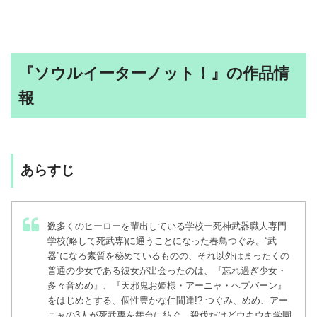
『ソウルイーターノット！』の作品情
報
あらすじ
数多くのヒーローを輩出している学校ー死神武器職人専門
学校(略して死武専)に通うことになった春鳥つぐみ。“武
器”になる素質を秘めているものの、それ以外はまったくの
普通の少女である彼女が出会ったのは、『忘れ過ぎ少女・
多々音めめ』、『天邪鬼お姫様・アーニャ・ヘプバーン』
をはじめとする、個性豊かな仲間達!? つぐみ、めめ、アー
ニャの3人が死武専を舞台に紡ぐ、殺伐だけどウキウキ学園