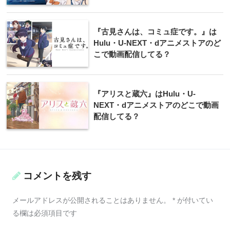
『古見さんは、コミュ症です。』は
Hulu・U-NEXT・dアニメストアのど
こで動画配信してる？
『アリスと蔵六』はHulu・U-
NEXT・dアニメストアのどこで動画
配信してる？
コメントを残す
メールアドレスが公開されることはありません。
*
が付いてい
る欄は必須項目です