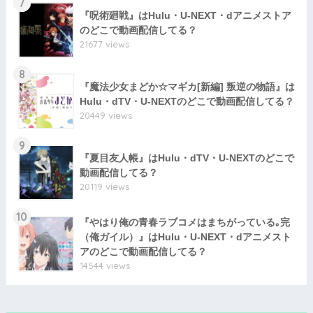
7
『呪術廻戦』はHulu・U-NEXT・dアニメストア
のどこで動画配信してる？
21677 views
8
『魔法少女まどか☆マギカ[新編] 叛逆の物語』は
Hulu・dTV・U-NEXTのどこで動画配信してる？
20449 views
9
『夏目友人帳』はHulu・dTV・U-NEXTのどこで
動画配信してる？
20119 views
10
『やはり俺の青春ラブコメはまちがっている｡完
（俺ガイル）』はHulu・U-NEXT・dアニメスト
アのどこで動画配信してる？
14544 views