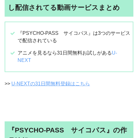
し配信されてる動画サービスまとめ
『PSYCHO-PASS サイコパス』は3つのサービス
で配信されている
アニメを見るなら31日間無料お試しがある
U-
NEXT
>>
U-NEXTの31日間無料登録はこちら
『PSYCHO-PASS サイコパス』の作