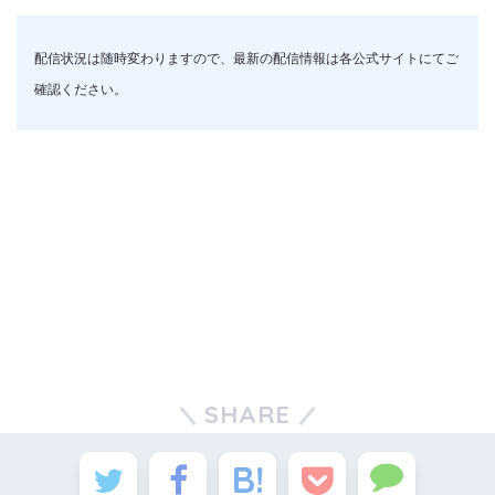
配信状況は随時変わりますので、最新の配信情報は各公式サイトにてご
確認ください。
SHARE