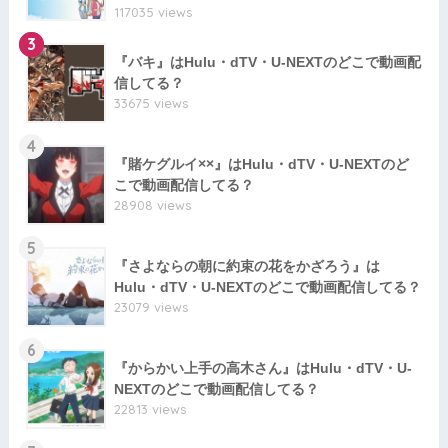
117035 views
3
『バキ』はHulu・dTV・U-NEXTのどこで動画配
信してる？
33675 views
4
『賭ケグルイ××』はHulu・dTV・U-NEXTのど
こで動画配信してる？
28908 views
5
『さよならの朝に約束の花をかざろう』は
Hulu・dTV・U-NEXTのどこで動画配信してる？
23079 views
6
『からかい上手の高木さん』はHulu・dTV・U-
NEXTのどこで動画配信してる？
22813 views