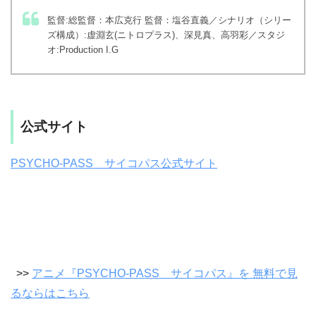
監督:総監督：本広克行 監督：塩谷直義／シナリオ（シリー
ズ構成）:虚淵玄(ニトロプラス)、深見真、高羽彩／スタジ
オ:Production I.G
公式サイト
PSYCHO-PASS サイコパス公式サイト
>>
アニメ『PSYCHO-PASS サイコパス』を 無料で見
るならはこちら