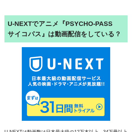
U-NEXTでアニメ『PSYCHO-PASS
サイコパス』は動画配信をしている？
U-NEXTは動画数は日本最大級の12万本以上、34万冊以上