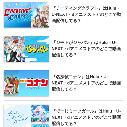
『チーティングクラフト』はHulu・
U-NEXT・dアニメストアのどこで動
画配信してる？
『ジモトがジャパン』はHulu・U-
NEXT・dアニメストアのどこで動画
配信してる？
『名探偵コナン』はHulu・U-
NEXT・dアニメストアのどこで動画
配信してる？
『でーじミーツガール』はHulu・U-
NEXT・dアニメストアのどこで動画
配信してる？