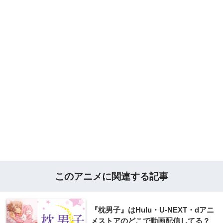
このアニメに関連する記事
『枕男子』はHulu・U-NEXT・dアニ
メストアのどこで動画配信してる？