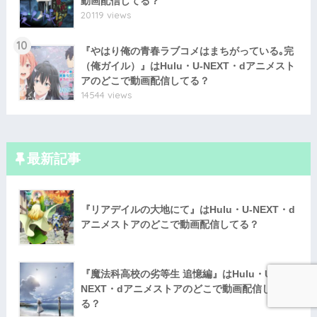
動画配信してる？
20119 views
10
『やはり俺の青春ラブコメはまちがっている｡完
（俺ガイル）』はHulu・U-NEXT・dアニメスト
アのどこで動画配信してる？
14544 views
最新記事
『リアデイルの大地にて』はHulu・U-NEXT・d
アニメストアのどこで動画配信してる？
『魔法科高校の劣等生 追憶編』はHulu・U-
NEXT・dアニメストアのどこで動画配信して
る？