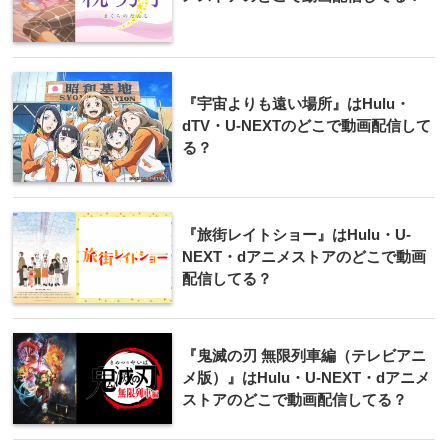
『宇宙よりも遠い場所』はHulu・
dTV・U-NEXTのどこで動画配信して
る？
『旅街レイトショー』はHulu・U-
NEXT・dアニメストアのどこで動画
配信してる？
『鬼滅の刃 無限列車編（テレビアニ
メ版）』はHulu・U-NEXT・dアニメ
ストアのどこで動画配信してる？