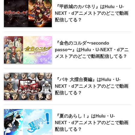
『甲鉄城のカバネリ』はHulu・U-
NEXT・dアニメストアのどこで動画
配信してる？
『金色のコルダ〜secondo
passo〜』はHulu・U-NEXT・dアニ
メストアのどこで動画配信してる？
『バキ 大擂台賽編』はHulu・U-
NEXT・dアニメストアのどこで動画
配信してる？
『夏のあらし！』はHulu・U-
NEXT・dアニメストアのどこで動画
配信してる？