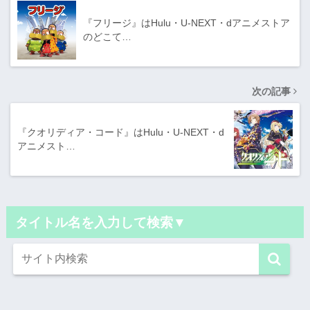
『フリージ』はHulu・U-NEXT・dアニメストア
のどこて…
次の記事
『クオリディア・コード』はHulu・U-NEXT・d
アニメスト…
タイトル名を入力して検索▼