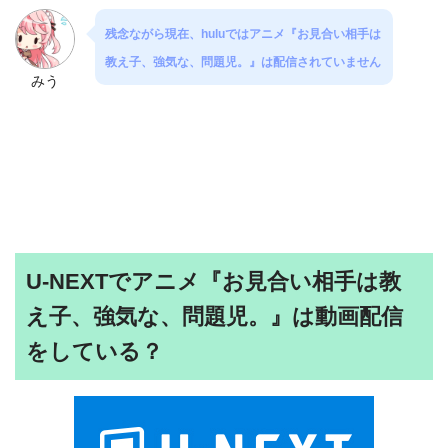
残念ながら現在、huluではアニメ『お見合い相手は
教え子、強気な、問題児。』は配信されていません
みう
U-NEXTでアニメ『お見合い相手は教
え子、強気な、問題児。』は動画配信
をしている？