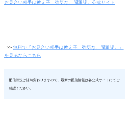
お見合い相手は教え子、強気な、問題児。公式サイト
>>
無料で『お見合い相手は教え子、強気な、問題児。』
を見るならこちら
配信状況は随時変わりますので、最新の配信情報は各公式サイトにてご
確認ください。