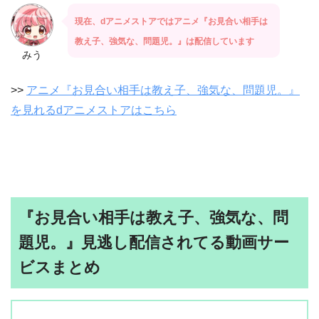
現在、dアニメストアではアニメ『お見合い相手は
教え子、強気な、問題児。』は配信しています
みう
>>
アニメ『お見合い相手は教え子、強気な、問題児。』
を見れるdアニメストアはこちら
『お見合い相手は教え子、強気な、問
題児。』見逃し配信されてる動画サー
ビスまとめ