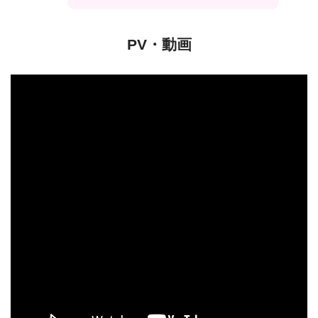
PV・動画