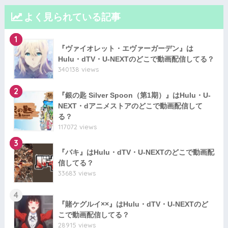
よく見られている記事
1
『ヴァイオレット・エヴァーガーデン』は
Hulu・dTV・U-NEXTのどこで動画配信してる？
340138 views
2
『銀の匙 Silver Spoon（第1期）』はHulu・U-
NEXT・dアニメストアのどこで動画配信して
る？
117072 views
3
『バキ』はHulu・dTV・U-NEXTのどこで動画配
信してる？
33683 views
4
『賭ケグルイ××』はHulu・dTV・U-NEXTのど
こで動画配信してる？
28915 views