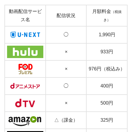
動画配信サービ
月額料金
（税抜
配信状況
ス名
き）
◯
1,990円
×
933円
×
976円（税込み）
◯
400円
×
500円
△（課金）
325円