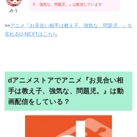
子、強気な、問題児。』は配信しています
みう
>>
アニメ『お見合い相手は教え子、強気な、問題児。』を
見れるU-NEXTはこちら
dアニメストアでアニメ『お見合い相
手は教え子、強気な、問題児。』は動
画配信をしている？