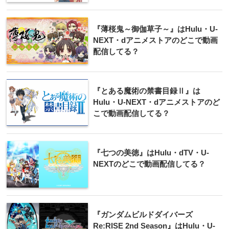
『薄桜鬼～御伽草子～』はHulu・U-
NEXT・dアニメストアのどこで動画
配信してる？
『とある魔術の禁書目録Ⅱ』は
Hulu・U-NEXT・dアニメストアのど
こで動画配信してる？
『七つの美徳』はHulu・dTV・U-
NEXTのどこで動画配信してる？
『ガンダムビルドダイバーズ
Re:RISE 2nd Season』はHulu・U-