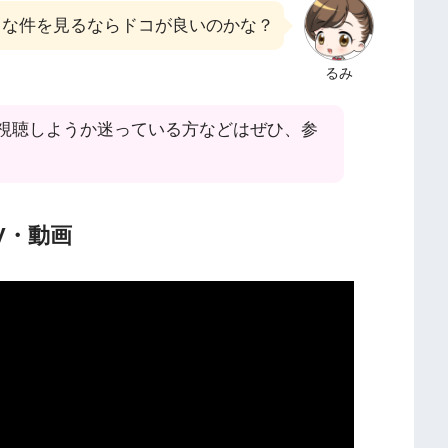
ちな件を見るならドコが良いのかな？
るみ
視聴しようか迷っている方などはぜひ、参
V・動画