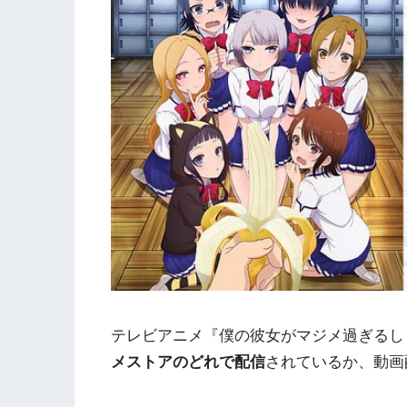
テレビアニメ『僕の彼女がマジメ過ぎるし
メストアのどれで配信
されているか、動画