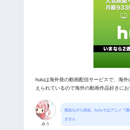
huluは海外発の動画配信サービスで、海
えられているので海外の動画作品好きにお
残念ながら現在、huluではアニメ『
ません
みう