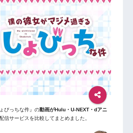
ょびっちな件』の
動画がHulu・U-NEXT・dアニ
配信サービスを比較してまとめました。