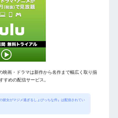
外の映画・ドラマは新作から名作まで幅広く取り揃
すすめの配信サービス。
僕の彼女がマジメ過ぎるしょびっちな件』は配信されてい