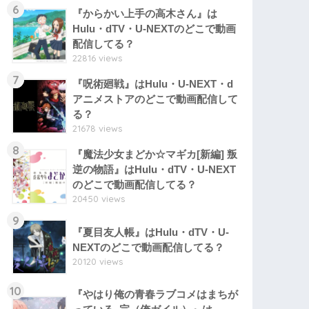
6
『からかい上手の高木さん』は
Hulu・dTV・U-NEXTのどこで動画
配信してる？
22816 views
7
『呪術廻戦』はHulu・U-NEXT・d
アニメストアのどこで動画配信して
る？
21678 views
8
『魔法少女まどか☆マギカ[新編] 叛
逆の物語』はHulu・dTV・U-NEXT
のどこで動画配信してる？
20450 views
9
『夏目友人帳』はHulu・dTV・U-
NEXTのどこで動画配信してる？
20120 views
10
『やはり俺の青春ラブコメはまちが