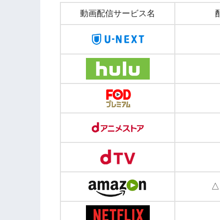
動画配信サービス名
△