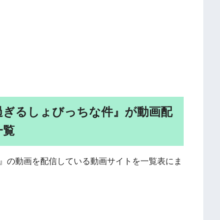
過ぎるしょびっちな件』が動画配
一覧
』の動画を配信している動画サイトを一覧表にま