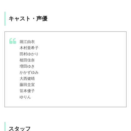
キャスト・声優
堀江由衣
木村亜希子
田村ゆかり
植田佳奈
増田ゆき
かかずゆみ
大西健晴
藤田圭宣
笹本優子
ゆりん
スタッフ