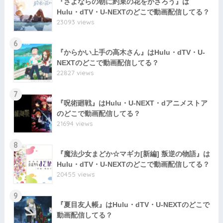
『さよならの朝に約束の花をかざろう』は
Hulu・dTV・U-NEXTのどこで動画配信してる？
23093 views
6
『からかい上手の高木さん』はHulu・dTV・U-
NEXTのどこで動画配信してる？
22827 views
7
『呪術廻戦』はHulu・U-NEXT・dアニメストア
のどこで動画配信してる？
21694 views
8
『魔法少女まどか☆マギカ[新編] 叛逆の物語』は
Hulu・dTV・U-NEXTのどこで動画配信してる？
20455 views
9
『夏目友人帳』はHulu・dTV・U-NEXTのどこで
動画配信してる？