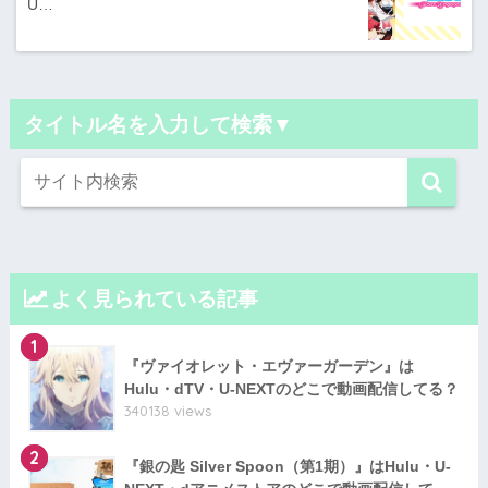
U…
タイトル名を入力して検索▼
よく見られている記事
1
『ヴァイオレット・エヴァーガーデン』は
Hulu・dTV・U-NEXTのどこで動画配信してる？
340138 views
2
『銀の匙 Silver Spoon（第1期）』はHulu・U-