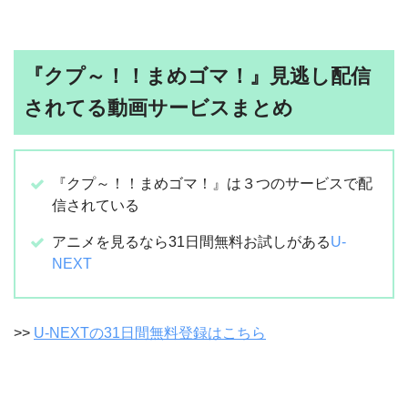
『クプ～！！まめゴマ！』見逃し配信
されてる動画サービスまとめ
『クプ～！！まめゴマ！』は３つのサービスで配
信されている
アニメを見るなら31日間無料お試しがある
U-
NEXT
>>
U-NEXTの31日間無料登録はこちら