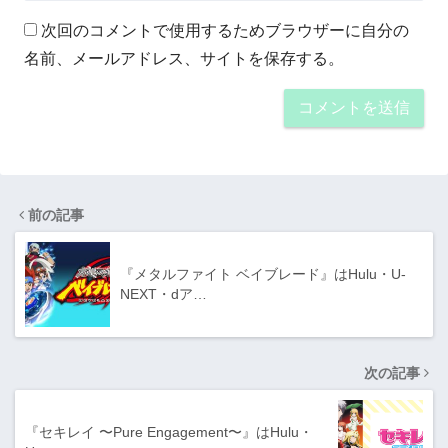
次回のコメントで使用するためブラウザーに自分の
名前、メールアドレス、サイトを保存する。
前の記事
『メタルファイト ベイブレード』はHulu・U-
NEXT・dア…
次の記事
『セキレイ 〜Pure Engagement〜』はHulu・