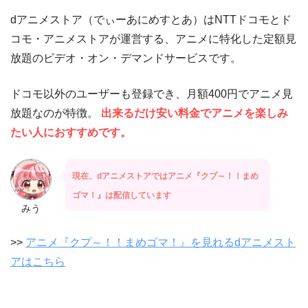
dアニメストア（でぃーあにめすとあ）はNTTドコモとド
コモ・アニメストアが運営する、アニメに特化した定額見
放題のビデオ・オン・デマンドサービスです。
ドコモ以外のユーザーも登録でき、月額400円でアニメ見
放題なのが特徴。
出来るだけ安い料金でアニメを楽しみ
たい人におすすめです。
現在、dアニメストアではアニメ『クプ～！！まめ
ゴマ！』は配信しています
みう
>>
アニメ『クプ～！！まめゴマ！』を見れるdアニメスト
アはこちら