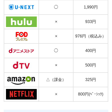
◯
1,990円
×
933円
×
976円（税込み）
◯
400円
×
500円
△（課金）
325円
×
800円(ﾍﾞｰｼｯｸ)