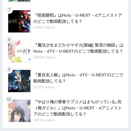
7
『呪術廻戦』はHulu・U-NEXT・dアニメストア
のどこで動画配信してる？
21689 views
8
『魔法少女まどか☆マギカ[新編] 叛逆の物語』は
Hulu・dTV・U-NEXTのどこで動画配信してる？
20454 views
9
『夏目友人帳』はHulu・dTV・U-NEXTのどこで
動画配信してる？
20129 views
10
『やはり俺の青春ラブコメはまちがっている｡完
（俺ガイル）』はHulu・U-NEXT・dアニメスト
アのどこで動画配信してる？
14558 views