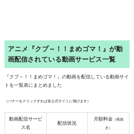
アニメ『クプ～！！まめゴマ！』が動
画配信されている動画サービス一覧
『クプ～！！まめゴマ！』の動画を配信している動画サイ
トを一覧表にまとめました
（バナーをクリックすれば各公式サイトに飛びます）
動画配信サービ
月額料金
（税抜
配信状況
ス名
き）