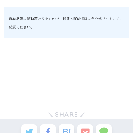
配信状況は随時変わりますので、最新の配信情報は各公式サイトにてご
確認ください。
SHARE