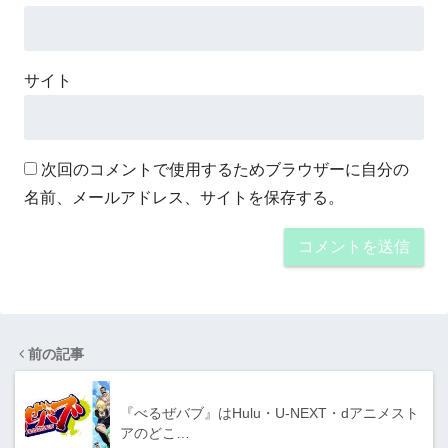
サイト
次回のコメントで使用するためブラウザーに自分の
名前、メールアドレス、サイトを保存する。
前の記事
『べるぜバブ』はHulu・U-NEXT・dアニメスト
アのどこ…