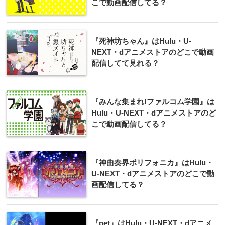
こで動画配信してる？
『死神坊ちゃん』はHulu・U-
NEXT・dアニメストアのどこで動画
配信してて見れる？
『みんな集まれ!ファルコム学園』は
Hulu・U-NEXT・dアニメストアのど
こで動画配信してる？
『神曲奏界ポリフォニカ』はHulu・
U-NEXT・dアニメストアのどこで動
画配信してる？
『pet』はHulu・U-NEXT・dアニメ