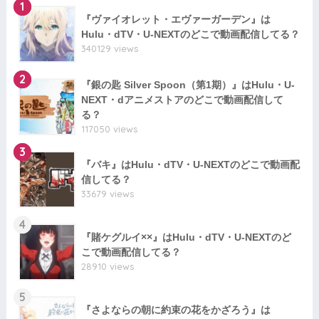
1
『ヴァイオレット・エヴァーガーデン』は
Hulu・dTV・U-NEXTのどこで動画配信してる？
340129 views
2
『銀の匙 Silver Spoon（第1期）』はHulu・U-
NEXT・dアニメストアのどこで動画配信して
る？
117050 views
3
『バキ』はHulu・dTV・U-NEXTのどこで動画配
信してる？
33679 views
4
『賭ケグルイ××』はHulu・dTV・U-NEXTのど
こで動画配信してる？
28910 views
5
『さよならの朝に約束の花をかざろう』は