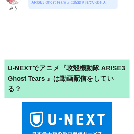
ARISE3 Ghost Tears 』は配信されていません
みう
U-NEXTでアニメ『攻殻機動隊 ARISE3
Ghost Tears 』は動画配信をしてい
る？