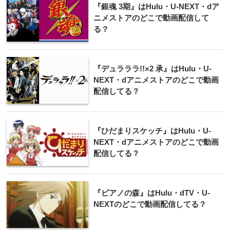
『銀魂 3期』はHulu・U-NEXT・dア
ニメストアのどこで動画配信して
る？
『デュラララ!!×2 承』はHulu・U-
NEXT・dアニメストアのどこで動画
配信してる？
『ひだまりスケッチ』はHulu・U-
NEXT・dアニメストアのどこで動画
配信してる？
『ピアノの森』はHulu・dTV・U-
NEXTのどこで動画配信してる？