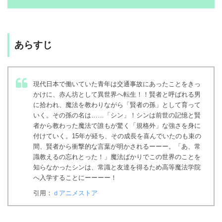
あらすじ
現代日本で働いていた青年は交通事故にあったことをきっ
かけに、赤ん坊として異世界へ転生！！賢者と呼ばれる男
に拾われ、魔法を教わりながら「賢者の孫」として育って
いく。その孫の名は……「シン」！シンは前世の記憶と賢
者から教わった魔法で誰もが驚く「規格外」な強さを身に
付けていく。15年が経ち、その成長を喜んでいたのも束の
間、賢者から衝撃的な言葉が明かされるーーー。「あ、常
識教えるの忘れとった！」魔法ばかりでこの世界のことを
知らなかったシンは、常識と友達を得るため高等魔法学院
へ入学することにーーーー！
引用：
ｄアニメストア