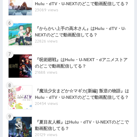
Hulu・dTV・U-NEXTのどこで動画配信してる？
23089 views
6
『からかい上手の高木さん』はHulu・dTV・U-
NEXTのどこで動画配信してる？
22826 views
7
『呪術廻戦』はHulu・U-NEXT・dアニメストア
のどこで動画配信してる？
21688 views
8
『魔法少女まどか☆マギカ[新編] 叛逆の物語』は
Hulu・dTV・U-NEXTのどこで動画配信してる？
20454 views
9
『夏目友人帳』はHulu・dTV・U-NEXTのどこで
動画配信してる？
20129 views