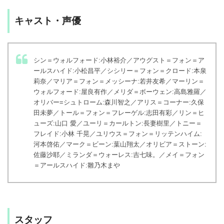
キャスト・声優
シン＝ウォルフォード:小林裕介／アウグスト＝フォン＝ア
ールスハイド:小松昌平／シシリー＝フォン＝クロード:本泉
莉奈／マリア＝フォン＝メッシーナ:若井友希／マーリン＝
ウォルフォード:屋良有作／メリダ＝ボーウェン:高島雅羅／
オリバー=シュトローム:森川智之／アリス＝コーナー:久保
田未夢／トール＝フォン＝フレーゲル:志田有彩／リン＝ヒ
ューズ:山口 愛／ユーリ＝カールトン:長妻樹里／トニー＝
フレイド:小林 千晃／ユリウス＝フォン＝リッテンハイム:
河本啓佑／マーク＝ビーン:葉山翔太／オリビア＝ストーン:
佐藤沙耶／ミランダ＝ウォーレス:吉七味。／メイ＝フォン
＝アールスハイド:雛乃木まや
スタッフ