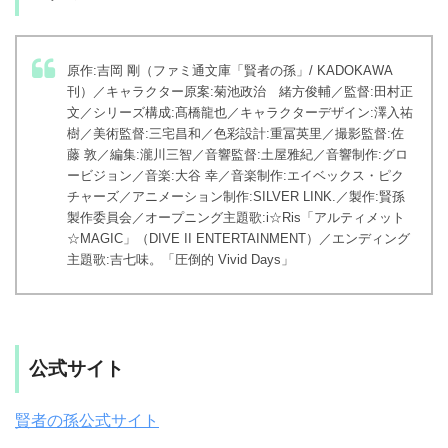
原作:吉岡 剛（ファミ通文庫「賢者の孫」/ KADOKAWA
刊）／キャラクター原案:菊池政治 緒方俊輔／監督:田村正
文／シリーズ構成:髙橋龍也／キャラクターデザイン:澤入祐
樹／美術監督:三宅昌和／色彩設計:重冨英里／撮影監督:佐
藤 敦／編集:瀧川三智／音響監督:土屋雅紀／音響制作:グロ
ービジョン／音楽:大谷 幸／音楽制作:エイベックス・ピク
チャーズ／アニメーション制作:SILVER LINK.／製作:賢孫
製作委員会／オープニング主題歌:i☆Ris「アルティメット
☆MAGIC」（DIVE II ENTERTAINMENT）／エンディング
主題歌:吉七味。「圧倒的 Vivid Days」
公式サイト
賢者の孫公式サイト