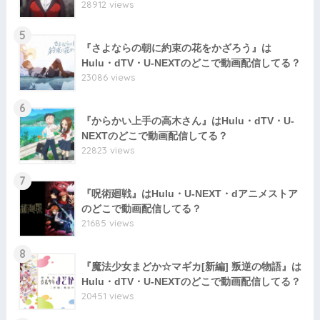
28912 views
5
『さよならの朝に約束の花をかざろう』は
Hulu・dTV・U-NEXTのどこで動画配信してる？
23086 views
6
『からかい上手の高木さん』はHulu・dTV・U-
NEXTのどこで動画配信してる？
22823 views
7
『呪術廻戦』はHulu・U-NEXT・dアニメストア
のどこで動画配信してる？
21685 views
8
『魔法少女まどか☆マギカ[新編] 叛逆の物語』は
Hulu・dTV・U-NEXTのどこで動画配信してる？
20451 views