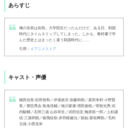
あらすじ
俺の名前は佐助。大学院生だったんだけど、ある日、戦国
時代にタイムスリップしてしまった。しかも、教科書で学
んだ歴史とはまったく違う戦国時代に……
引用：
ｄアニメストア
キャスト・声優
織田信長:杉田智和／伊達政宗:加藤和樹／真田幸村:小野賢
章／豊臣秀吉:鳥海浩輔／徳川家康:増田俊樹／明智光秀:武
内駿輔／石田三成:山谷祥生／武田信玄:梅原裕一郎／上杉謙
信:三浦祥朗／猿飛佐助:赤羽根健治／顕如:新垣樽助／毛利
元就:小西克幸