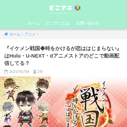
ホーム
どこアニとは
お問い合わせ
ホーム
アニメ
『イケメン戦国◆時をかけるが恋ははじまらない』
はHulu・U-NEXT・dアニメストアのどこで動画配
信してる？
2021/05/06
2分