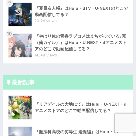
9
『夏目友人帳』はHulu・dTV・U-NEXTのどこで
動画配信してる？
20126 views
10
『やはり俺の青春ラブコメはまちがっている｡完
（俺ガイル）』はHulu・U-NEXT・dアニメスト
アのどこで動画配信してる？
14548 views
最新記事
『リアデイルの大地にて』はHulu・U-NEXT・d
アニメストアのどこで動画配信してる？
『魔法科高校の劣等生 追憶編』はHulu・U-