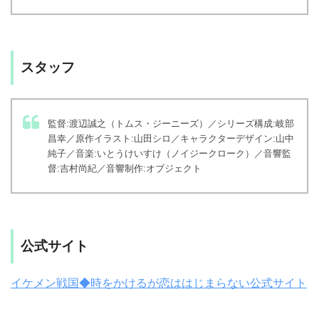
スタッフ
監督:渡辺誠之（トムス・ジーニーズ）／シリーズ構成:岐部
昌幸／原作イラスト:山田シロ／キャラクターデザイン:山中
純子／音楽:いとうけいすけ（ノイジークローク）／音響監
督:吉村尚紀／音響制作:オブジェクト
公式サイト
イケメン戦国◆時をかけるが恋ははじまらない公式サイト