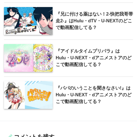
『兄に付ける薬はない！2-快把我哥帯
走2-』はHulu・dTV・U-NEXTのどこ
で動画配信してる？
『アイドルタイムプリパラ』は
Hulu・U-NEXT・dアニメストアのど
こで動画配信してる？
『パパのいうことを聞きなさい!』は
Hulu・U-NEXT・dアニメストアのど
こで動画配信してる？
コメントを残す