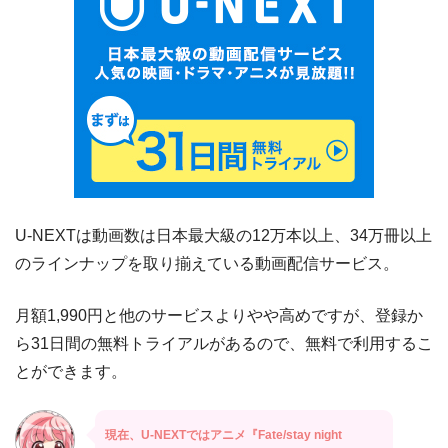
U-NEXTは動画数は日本最大級の12万本以上、34万冊以上
のラインナップを取り揃えている動画配信サービス。
月額1,990円と他のサービスよりやや高めですが、登録か
ら31日間の無料トライアルがあるので、無料で利用するこ
とができます。
現在、U-NEXTではアニメ『Fate/stay night