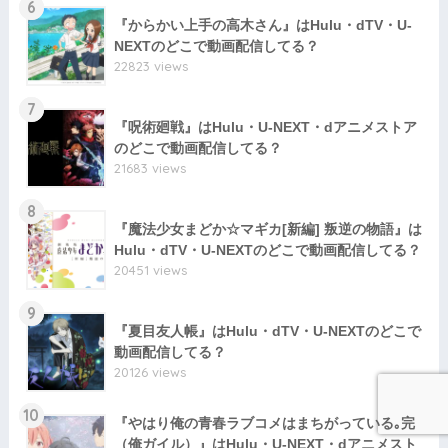
6
『からかい上手の高木さん』はHulu・dTV・U-
NEXTのどこで動画配信してる？
22823 views
7
『呪術廻戦』はHulu・U-NEXT・dアニメストア
のどこで動画配信してる？
21683 views
8
『魔法少女まどか☆マギカ[新編] 叛逆の物語』は
Hulu・dTV・U-NEXTのどこで動画配信してる？
20451 views
9
『夏目友人帳』はHulu・dTV・U-NEXTのどこで
動画配信してる？
20126 views
10
『やはり俺の青春ラブコメはまちがっている｡完
（俺ガイル）』はHulu・U-NEXT・dアニメスト