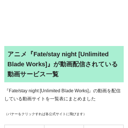
アニメ『Fate/stay night [Unlimited
Blade Works]』が動画配信されている
動画サービス一覧
『Fate/stay night [Unlimited Blade Works]』の動画を配信
している動画サイトを一覧表にまとめました
（バナーをクリックすれば各公式サイトに飛びます）