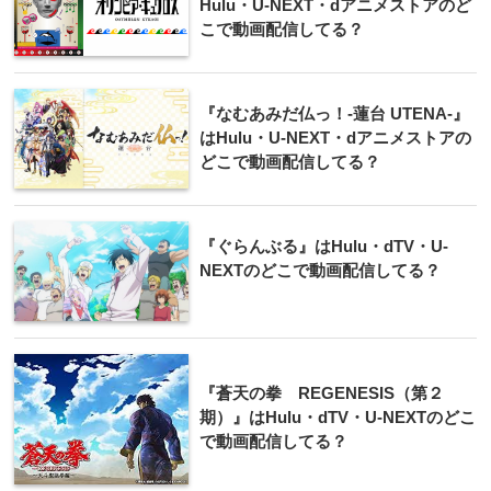
Hulu・U-NEXT・dアニメストアのど
こで動画配信してる？
『なむあみだ仏っ！-蓮台 UTENA-』
はHulu・U-NEXT・dアニメストアの
どこで動画配信してる？
『ぐらんぶる』はHulu・dTV・U-
NEXTのどこで動画配信してる？
『蒼天の拳 REGENESIS（第２
期）』はHulu・dTV・U-NEXTのどこ
で動画配信してる？