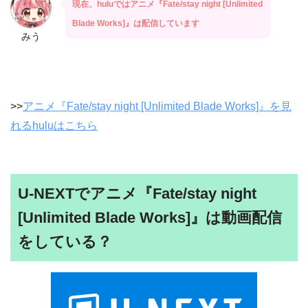
現在、huluではアニメ『Fate/stay night [Unlimited
Blade Works]』は配信しています
みう
>>
アニメ『Fate/stay night [Unlimited Blade Works]』を見
れるhuluはこちら
U-NEXTでアニメ『Fate/stay night
[Unlimited Blade Works]』は動画配信
をしている？