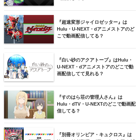
『超速変形ジャイロゼッター』は
Hulu・U-NEXT・dアニメストアのど
こで動画配信してる？
『白い砂のアクアトープ』はHulu・
U-NEXT・dアニメストアのどこで動
画配信してて見れる？
『すのはら荘の管理人さん』は
Hulu・dTV・U-NEXTのどこで動画配
信してる？
『別冊オリンピア・キュクロス』は