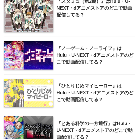
『スタミュ（第2期）』はHulu・U-
NEXT・dアニメストアのどこで動画
配信してる？
『ノーゲーム・ノーライフ』は
Hulu・U-NEXT・dアニメストアのど
こで動画配信してる？
『ひとりじめマイヒーロー』は
Hulu・U-NEXT・dアニメストアのど
こで動画配信してる？
『とある科学の一方通行』はHulu・
U-NEXT・dアニメストアのどこで動
画配信してる？