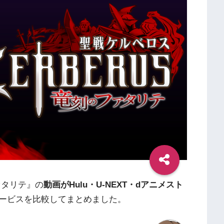
ァタリテ』の
動画がHulu・U-NEXT・dアニメスト
ービスを比較してまとめました。