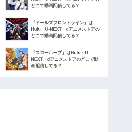
どこで動画配信してる？
『ドールズフロントライン』は
Hulu・U-NEXT・dアニメストアの
どこで動画配信してる？
『スローループ』はHulu・U-
NEXT・dアニメストアのどこで動
画配信してる？