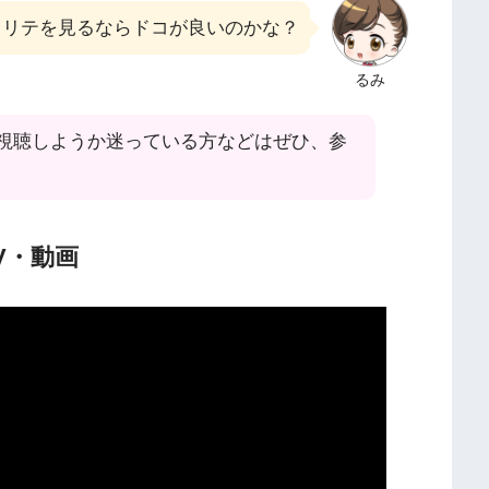
タリテを見るならドコが良いのかな？
るみ
視聴しようか迷っている方などはぜひ、参
V・動画