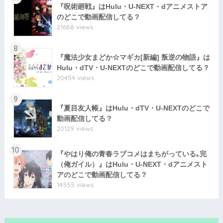
『呪術廻戦』はHulu・U-NEXT・dアニメストア
のどこで動画配信してる？
21688 views
8
『魔法少女まどか☆マギカ[新編] 叛逆の物語』は
Hulu・dTV・U-NEXTのどこで動画配信してる？
20454 views
9
『夏目友人帳』はHulu・dTV・U-NEXTのどこで
動画配信してる？
20129 views
10
『やはり俺の青春ラブコメはまちがっている｡完
（俺ガイル）』はHulu・U-NEXT・dアニメスト
アのどこで動画配信してる？
14555 views