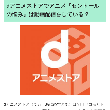
dアニメストアでアニメ『セントール
の悩み』は動画配信をしている？
dアニメストア（でぃーあにめすとあ）はNTTドコモとド