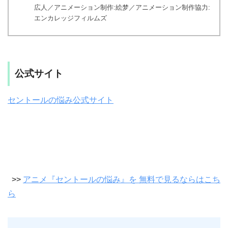
広人／アニメーション制作:絵梦／アニメーション制作協力:
エンカレッジフィルムズ
公式サイト
セントールの悩み公式サイト
>>
アニメ『セントールの悩み』を 無料で見るならはこち
ら