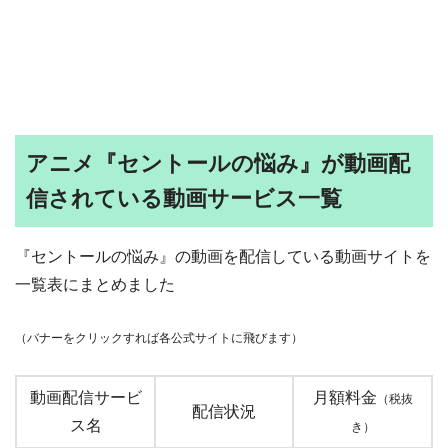
アニメ『セントールの悩み』が動画配
信されている動画サービス一覧
『セントールの悩み』の動画を配信している動画サイトを
一覧表にまとめました
（バナーをクリックすれば各公式サイトに飛びます）
動画配信サービ
月額料金
（税抜
配信状況
ス名
き）