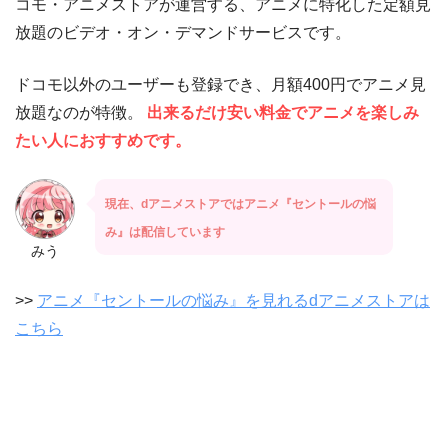
コモ・アニメストアが運営する、アニメに特化した定額見
放題のビデオ・オン・デマンドサービスです。
ドコモ以外のユーザーも登録でき、月額400円でアニメ見
放題なのが特徴。
出来るだけ安い料金でアニメを楽しみ
たい人におすすめです。
現在、dアニメストアではアニメ『セントールの悩
み』は配信しています
みう
>>
アニメ『セントールの悩み』を見れるdアニメストアは
こちら