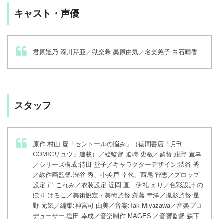
キャスト・声優
君原姫乃:深川芹亜／獄楽希:桑原由気／名楽羌子:白石晴香
スタッフ
原作:村山 慶「セントールの悩み」（徳間書店「月刊
COMICリュウ」連載）／総監督:追崎 史敏／監督:紺野 直幸
／シリーズ構成:待田 堂子／キャラクターデザイン:渋谷 秀
／総作画監督:渋谷 秀、小美戸 幸代、西尾 智恵／プロップ
設定:岸 これみ／衣装設定:近岡 直、伊礼 えり／色彩設計:の
ぼり はるこ／美術設定・美術監督:齋藤 幸洋／撮影監督:星
野 元気／編集:神宮司 由美／音楽:Tak Miyazawa／音楽プロ
デューサー:塩田 幸成／音楽制作:MAGES.／音響監督:森下