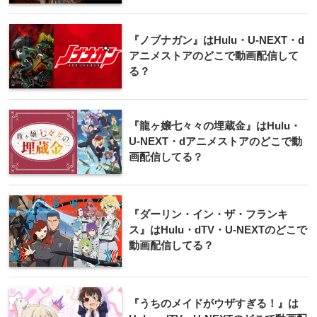
『ノブナガン』はHulu・U-NEXT・d
アニメストアのどこで動画配信して
る？
『龍ヶ嬢七々々の埋蔵金』はHulu・
U-NEXT・dアニメストアのどこで動
画配信してる？
『ダーリン・イン・ザ・フランキ
ス』はHulu・dTV・U-NEXTのどこで
動画配信してる？
『うちのメイドがウザすぎる！』は