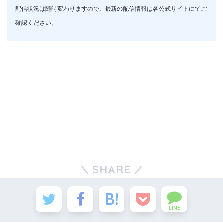
配信状況は随時変わりますので、最新の配信情報は各公式サイトにてご
確認ください。
SHARE
LINE