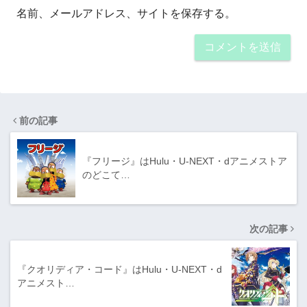
名前、メールアドレス、サイトを保存する。
前の記事
『フリージ』はHulu・U-NEXT・dアニメストア
のどこて…
次の記事
『クオリディア・コード』はHulu・U-NEXT・d
アニメスト…