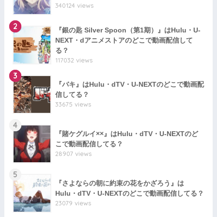
340124 views
2
『銀の匙 Silver Spoon（第1期）』はHulu・U-
NEXT・dアニメストアのどこで動画配信して
る？
117032 views
3
『バキ』はHulu・dTV・U-NEXTのどこで動画配
信してる？
33675 views
4
『賭ケグルイ××』はHulu・dTV・U-NEXTのど
こで動画配信してる？
28907 views
5
『さよならの朝に約束の花をかざろう』は
Hulu・dTV・U-NEXTのどこで動画配信してる？
23079 views