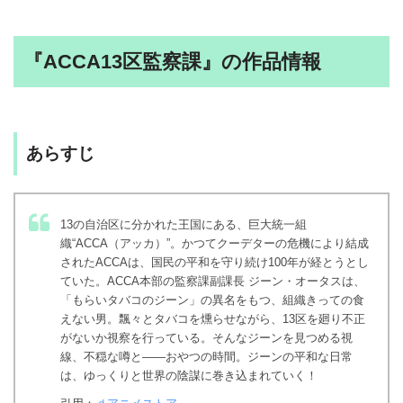
『ACCA13区監察課』の作品情報
あらすじ
13の自治区に分かれた王国にある、巨大統一組
織“ACCA（アッカ）”。かつてクーデターの危機により結成
されたACCAは、国民の平和を守り続け100年が経とうとし
ていた。ACCA本部の監察課副課長 ジーン・オータスは、
「もらいタバコのジーン」の異名をもつ、組織きっての食
えない男。飄々とタバコを燻らせながら、13区を廻り不正
がないか視察を行っている。そんなジーンを見つめる視
線、不穏な噂と――おやつの時間。ジーンの平和な日常
は、ゆっくりと世界の陰謀に巻き込まれていく！