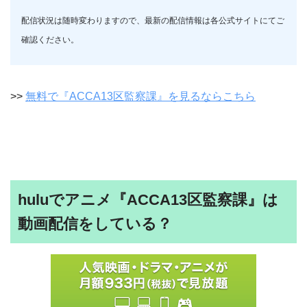
配信状況は随時変わりますので、最新の配信情報は各公式サイトにてご
確認ください。
>>
無料で『ACCA13区監察課』を見るならこちら
huluでアニメ『ACCA13区監察課』は
動画配信をしている？