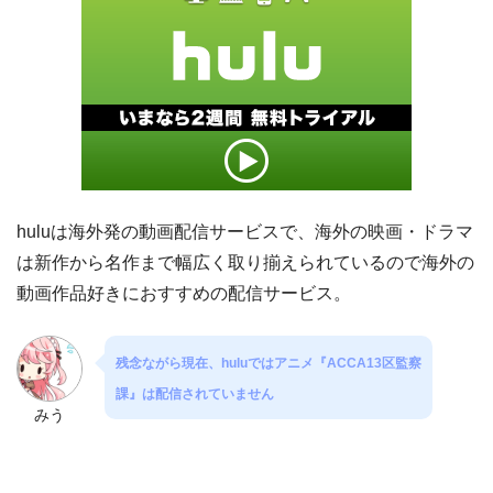
huluは海外発の動画配信サービスで、海外の映画・ドラマ
は新作から名作まで幅広く取り揃えられているので海外の
動画作品好きにおすすめの配信サービス。
残念ながら現在、huluではアニメ『ACCA13区監察
課』は配信されていません
みう