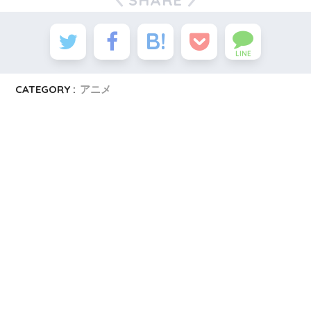
LINE
CATEGORY :
アニメ