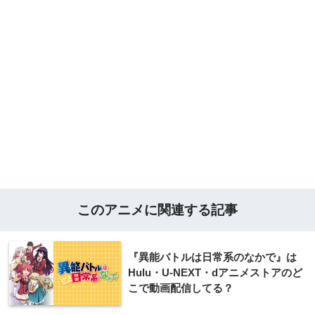
このアニメに関連する記事
『異能バトルは日常系のなかで』は
Hulu・U-NEXT・dアニメストアのど
こで動画配信してる？