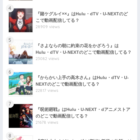
4
『賭ケグルイ××』はHulu・dTV・U-NEXTのど
こで動画配信してる？
28909 views
5
『さよならの朝に約束の花をかざろう』は
Hulu・dTV・U-NEXTのどこで動画配信してる？
23082 views
6
『からかい上手の高木さん』はHulu・dTV・U-
NEXTのどこで動画配信してる？
22817 views
7
『呪術廻戦』はHulu・U-NEXT・dアニメストア
のどこで動画配信してる？
21678 views
8