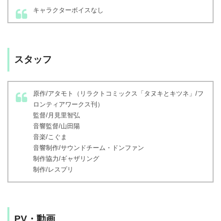
キャラクターボイスなし
スタッフ
原作/アタモト（リラクトコミックス「タヌキとキツネ」/フ
ロンティアワークス刊）
監督/月見里智弘
音響監督/山田陽
音楽/こぐま
音響制作/サウンドチーム・ドンファン
制作協力/ギャザリング
制作/レスプリ
PV・動画