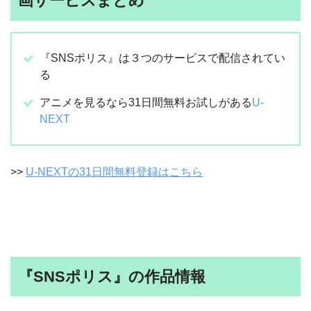
画サービスまとめ
『SNSポリス』は３つのサービスで配信されてい
る
アニメを見るなら31日間無料お試しがある
U-
NEXT
>>
U-NEXTの31日間無料登録はこちら
『SNSポリス』の作品情報