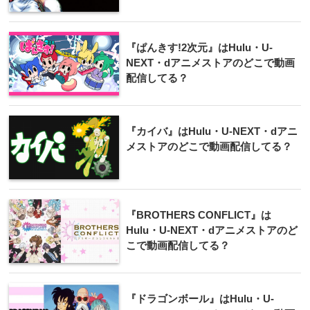
『ぱんきす!2次元』はHulu・U-
NEXT・dアニメストアのどこで動画
配信してる？
『カイバ』はHulu・U-NEXT・dアニ
メストアのどこで動画配信してる？
『BROTHERS CONFLICT』は
Hulu・U-NEXT・dアニメストアのど
こで動画配信してる？
『ドラゴンボール』はHulu・U-