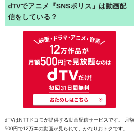
dTVでアニメ『SNSポリス』は動画配
信をしている？
dTVはNTTドコモが提供する動画配信サービスです。 月額
500円で12万本の動画が見られて、かなりおトクです。