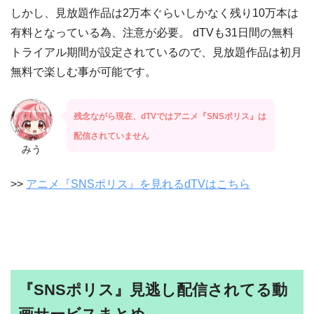
しかし、見放題作品は2万本ぐらいしかなく残り10万本は
有料となっている為、注意が必要。 dTVも31日間の無料
トライアル期間が設定されているので、見放題作品は初月
無料で楽しむ事が可能です。
残念ながら現在、dTVではアニメ『SNSポリス』は
配信されていません
みう
>>
アニメ『SNSポリス』を見れるdTVはこちら
『SNSポリス』見逃し配信されてる動