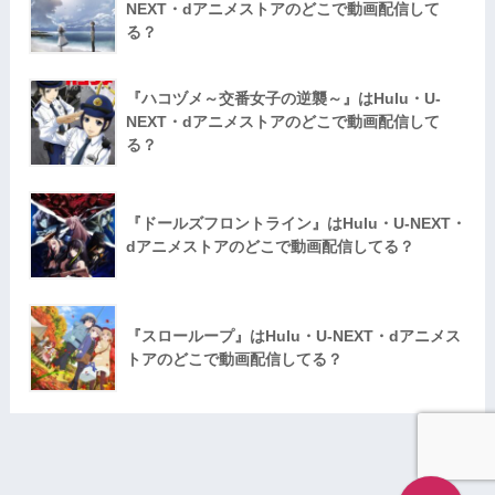
NEXT・dアニメストアのどこで動画配信して
る？
『ハコヅメ～交番女子の逆襲～』はHulu・U-
NEXT・dアニメストアのどこで動画配信して
る？
『ドールズフロントライン』はHulu・U-NEXT・
dアニメストアのどこで動画配信してる？
『スローループ』はHulu・U-NEXT・dアニメス
トアのどこで動画配信してる？