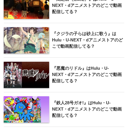
NEXT・dアニメストアのどこで動画
配信してる？
『クジラの子らは砂上に歌う』は
Hulu・U-NEXT・dアニメストアのど
こで動画配信してる？
『悪魔のリドル』はHulu・U-
NEXT・dアニメストアのどこで動画
配信してる？
『鉄人28号ガオ!』はHulu・U-
NEXT・dアニメストアのどこで動画
配信してる？