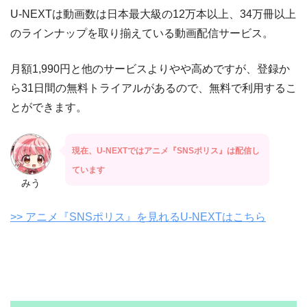
U-NEXTは動画数は日本最大級の12万本以上、34万冊以上
のラインナップを取り揃えている動画配信サービス。
月額1,990円と他のサービスよりやや高めですが、登録か
ら31日間の無料トライアルがあるので、無料で利用するこ
とができます。
現在、U-NEXTではアニメ『SNSポリス』は配信し
ています
みう
>> アニメ『SNSポリス』を見れるU-NEXTはこちら