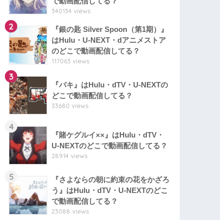
で動画配信してる？
340134 views
2
『銀の匙 Silver Spoon（第1期）』
はHulu・U-NEXT・dアニメストア
のどこで動画配信してる？
117063 views
3
『バキ』はHulu・dTV・U-NEXTの
どこで動画配信してる？
33680 views
4
『賭ケグルイ××』はHulu・dTV・
U-NEXTのどこで動画配信してる？
28914 views
5
『さよならの朝に約束の花をかざろ
う』はHulu・dTV・U-NEXTのどこ
で動画配信してる？
23088 views