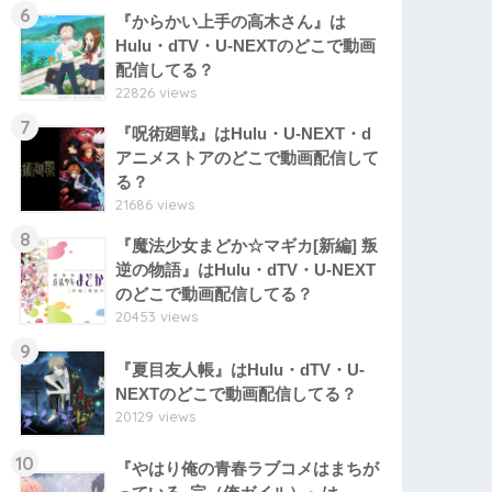
6
『からかい上手の高木さん』は
Hulu・dTV・U-NEXTのどこで動画
配信してる？
22826 views
7
『呪術廻戦』はHulu・U-NEXT・d
アニメストアのどこで動画配信して
る？
21686 views
8
『魔法少女まどか☆マギカ[新編] 叛
逆の物語』はHulu・dTV・U-NEXT
のどこで動画配信してる？
20453 views
9
『夏目友人帳』はHulu・dTV・U-
NEXTのどこで動画配信してる？
20129 views
10
『やはり俺の青春ラブコメはまちが