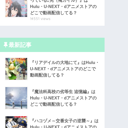
っている｡完（俺ガイル）』は
Hulu・U-NEXT・dアニメストアの
どこで動画配信してる？
14551 views
最新記事
『リアデイルの大地にて』はHulu・
U-NEXT・dアニメストアのどこで
動画配信してる？
『魔法科高校の劣等生 追憶編』は
Hulu・U-NEXT・dアニメストアの
どこで動画配信してる？
『ハコヅメ～交番女子の逆襲～』は
Hulu・U-NEXT・dアニメストアの