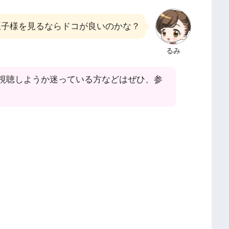
王子様を見るならドコが良いのかな？
るみ
視聴しようか迷っている方などはぜひ、参