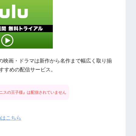
外の映画・ドラマは新作から名作まで幅広く取り揃
すすめの配信サービス。
テニスの王子様』は配信されていません
uはこちら