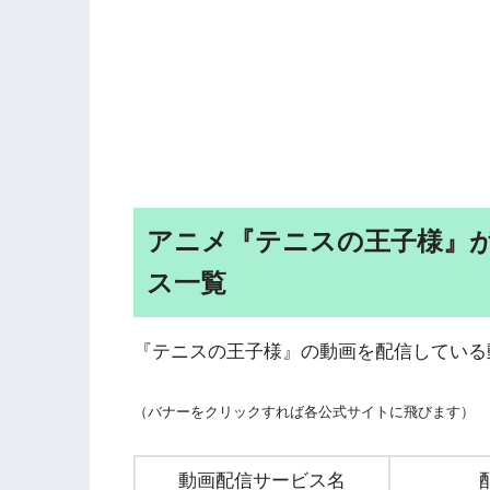
アニメ『テニスの王子様』
ス一覧
『テニスの王子様』の動画を配信している
（バナーをクリックすれば各公式サイトに飛びます）
動画配信サービス名