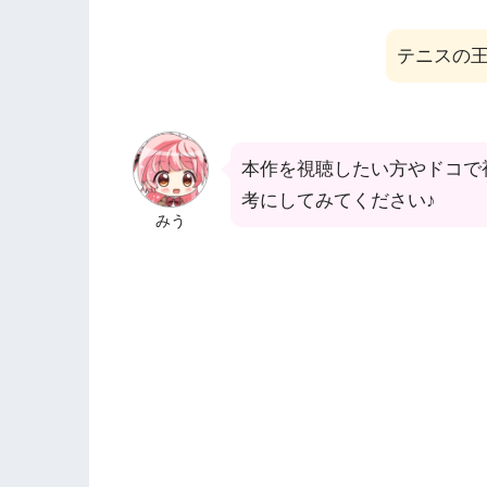
テニスの
本作を視聴したい方やドコで
考にしてみてください♪
みう