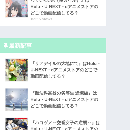
っている｡完（俺ガイル）』は
Hulu・U-NEXT・dアニメストアの
どこで動画配信してる？
14555 views
最新記事
『リアデイルの大地にて』はHulu・
U-NEXT・dアニメストアのどこで
動画配信してる？
『魔法科高校の劣等生 追憶編』は
Hulu・U-NEXT・dアニメストアの
どこで動画配信してる？
『ハコヅメ～交番女子の逆襲～』は
Hulu・U-NEXT・dアニメストアの