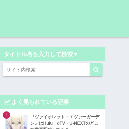
タイトル名を入力して検索▼
よく見られている記事
1
『ヴァイオレット・エヴァーガーデ
ン』はHulu・dTV・U-NEXTのどこ