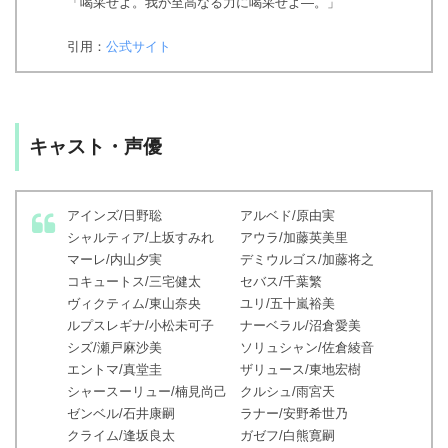
「喝采せよ。我が至高なる力に喝采せよ―。」
引用：
公式サイト
キャスト・声優
アインズ/日野聡 アルベド/原由実
シャルティア/上坂すみれ アウラ/加藤英美里
マーレ/内山夕実 デミウルゴス/加藤将之
コキュートス/三宅健太 セバス/千葉繁
ヴィクティム/東山奈央 ユリ/五十嵐裕美
ルプスレギナ/小松未可子 ナーベラル/沼倉愛美
シズ/瀬戸麻沙美 ソリュシャン/佐倉綾音
エントマ/真堂圭 ザリュース/東地宏樹
シャースーリュー/楠見尚己 クルシュ/雨宮天
ゼンベル/石井康嗣 ラナー/安野希世乃
クライム/逢坂良太 ガゼフ/白熊寛嗣