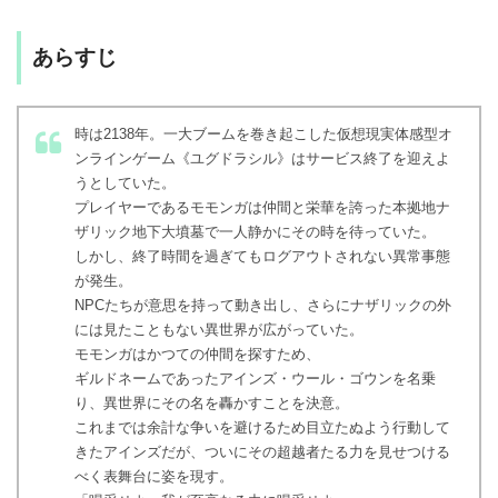
あらすじ
時は2138年。一大ブームを巻き起こした仮想現実体感型オ
ンラインゲーム《ユグドラシル》はサービス終了を迎えよ
うとしていた。
プレイヤーであるモモンガは仲間と栄華を誇った本拠地ナ
ザリック地下大墳墓で一人静かにその時を待っていた。
しかし、終了時間を過ぎてもログアウトされない異常事態
が発生。
NPCたちが意思を持って動き出し、さらにナザリックの外
には見たこともない異世界が広がっていた。
モモンガはかつての仲間を探すため、
ギルドネームであったアインズ・ウール・ゴウンを名乗
り、異世界にその名を轟かすことを決意。
これまでは余計な争いを避けるため目立たぬよう行動して
きたアインズだが、ついにその超越者たる力を見せつける
べく表舞台に姿を現す。