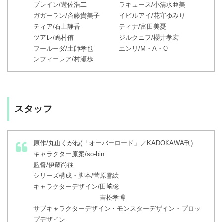
ブレイン/遊佐浩二 ラキュース/小清水亜美
ガガーラン/斉藤貴美子 イビルアイ/花守ゆみり
ティア/石上静香 ティナ/富田美憂
ツアレ/嶋村侑 ジルクニフ/櫻井孝宏
フールーダ/土師孝也 エンリ/M・A・O
ンフィーレア/村瀬歩
スタッフ
原作/丸山くがね(「オーバーロード」／KADOKAWA刊)
キャラクター原案/so-bin
監督/伊藤尚往
シリーズ構成・脚本/菅原雪絵
キャラクターデザイン/田﨑聡
吉松孝博
サブキャラクターデザイン・モンスターデザイン・プロッ
プデザイン