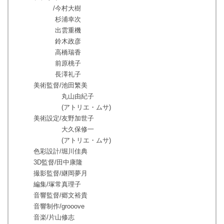
/今村大樹
杉浦幸次
出雲重機
鈴木政彦
高橋瑞香
前原桃子
長澤礼子
美術監督/池田繁美
丸山由紀子
(アトリエ・ムサ)
美術設定/友野加世子
大久保修一
(アトリエ・ムサ)
色彩設計/堀川佳典
3D監督/田中康隆
撮影監督/継岡夢月
編集/塚常真理子
音響監督/郷文裕貴
音響制作/grooove
音楽/片山修志