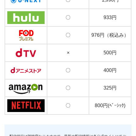
〇
933円
〇
976円（税込み）
×
500円
〇
400円
〇
325円
〇
800円(ﾍﾞｰｼｯｸ)