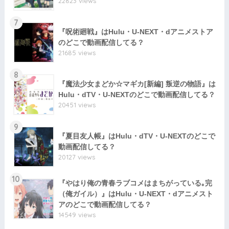
22823 views
7
『呪術廻戦』はHulu・U-NEXT・dアニメストア
のどこで動画配信してる？
21685 views
8
『魔法少女まどか☆マギカ[新編] 叛逆の物語』は
Hulu・dTV・U-NEXTのどこで動画配信してる？
20451 views
9
『夏目友人帳』はHulu・dTV・U-NEXTのどこで
動画配信してる？
20127 views
10
『やはり俺の青春ラブコメはまちがっている｡完
（俺ガイル）』はHulu・U-NEXT・dアニメスト
アのどこで動画配信してる？
14549 views