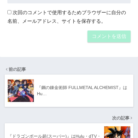
次回のコメントで使用するためブラウザーに自分の
名前、メールアドレス、サイトを保存する。
前の記事
『鋼の錬金術師 FULLMETAL ALCHEMIST』は
Hu…
次の記事
『ドラゴンボール超(スーパー)』はHulu・dTV・