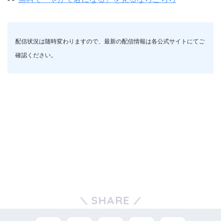
配信状況は随時変わりますので、最新の配信情報は各公式サイトにてご
確認ください。
SHARE