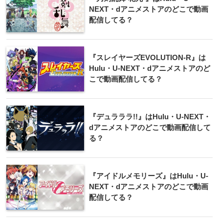
NEXT・dアニメストアのどこで動画
配信してる？
『スレイヤーズEVOLUTION-R』は
Hulu・U-NEXT・dアニメストアのど
こで動画配信してる？
『デュラララ!!』はHulu・U-NEXT・
dアニメストアのどこで動画配信して
る？
『アイドルメモリーズ』はHulu・U-
NEXT・dアニメストアのどこで動画
配信してる？