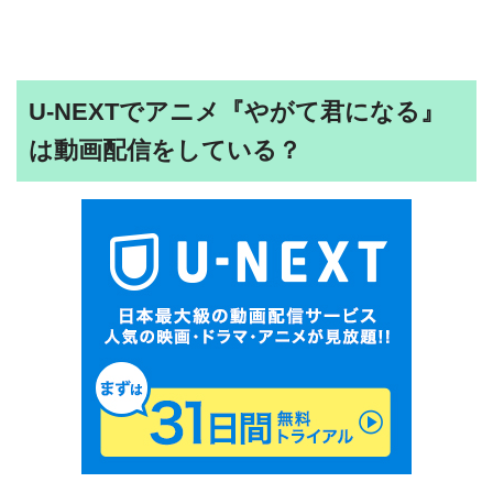
U-NEXTでアニメ『やがて君になる』
は動画配信をしている？