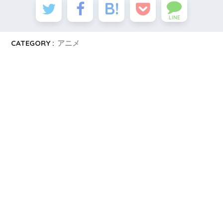
LINE
CATEGORY :
アニメ