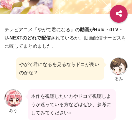
テレビアニメ『やがて君になる』の
動画がHulu・dTV・
U-NEXTのどれで配信
されているか、動画配信サービスを
比較してまとめました。
やがて君になるを見るならドコが良い
のかな？
るみ
本作を視聴したい方やドコで視聴しよ
うか迷っている方などはぜひ、参考に
みう
してみてください♪