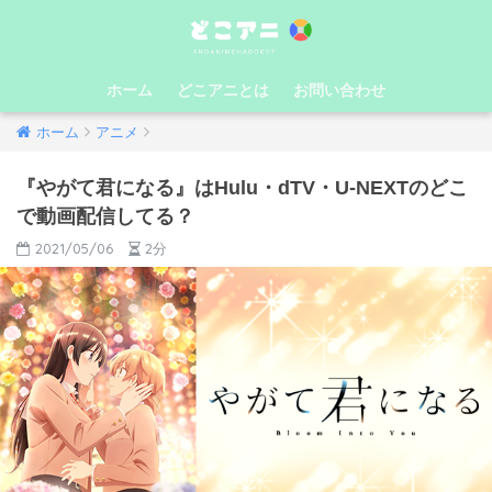
ホーム
どこアニとは
お問い合わせ
ホーム
アニメ
『やがて君になる』はHulu・dTV・U-NEXTのどこ
で動画配信してる？
2021/05/06
2分