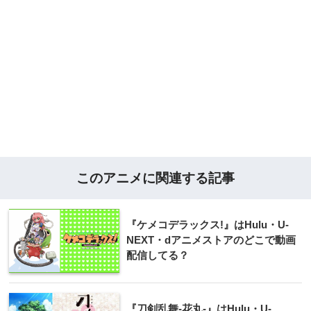
このアニメに関連する記事
『ケメコデラックス!』はHulu・U-
NEXT・dアニメストアのどこで動画
配信してる？
『刀剣乱舞-花丸-』はHulu・U-