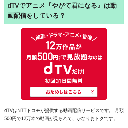
dTVでアニメ『やがて君になる』は動
画配信をしている？
dTVはNTTドコモが提供する動画配信サービスです。 月額
500円で12万本の動画が見られて、かなりおトクです。