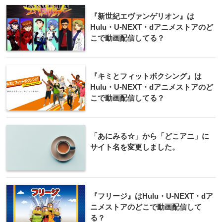
『新世紀エヴァンゲリオン』は
Hulu・U-NEXT・dアニメストアのど
こで動画配信してる？
『キミとフィットボクシング』は
Hulu・U-NEXT・dアニメストアのど
こで動画配信してる？
「あにみる☆」から「どこアニ」に
サイト名を変更しました。
『フリージ』はHulu・U-NEXT・dア
ニメストアのどこで動画配信して
る？