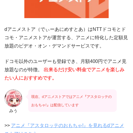
dアニメストア（でぃーあにめすとあ）はNTTドコモとド
コモ・アニメストアが運営する、アニメに特化した定額見
放題のビデオ・オン・デマンドサービスです。
ドコモ以外のユーザーも登録でき、月額400円でアニメ見
放題なのが特徴。
出来るだけ安い料金でアニメを楽しみ
たい人におすすめです。
現在、dアニメストアではアニメ『アスタロッテの
おもちゃ!』は配信しています
みう
>>
アニメ『アスタロッテのおもちゃ!』を見れるdアニメ