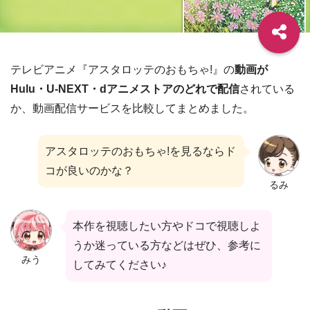
テレビアニメ『アスタロッテのおもちゃ!』の
動画が
Hulu・U-NEXT・dアニメストアのどれで配信
されている
か、動画配信サービスを比較してまとめました。
アスタロッテのおもちゃ!を見るならド
コが良いのかな？
るみ
本作を視聴したい方やドコで視聴しよ
うか迷っている方などはぜひ、参考に
みう
してみてください♪