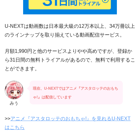
U-NEXTは動画数は日本最大級の12万本以上、34万冊以上
のラインナップを取り揃えている動画配信サービス。
月額1,990円と他のサービスよりやや高めですが、登録か
ら31日間の無料トライアルがあるので、無料で利用するこ
とができます。
現在、U-NEXTではアニメ『アスタロッテのおもち
ゃ!』は配信しています
みう
>>
アニメ『アスタロッテのおもちゃ!』を見れるU-NEXT
はこちら