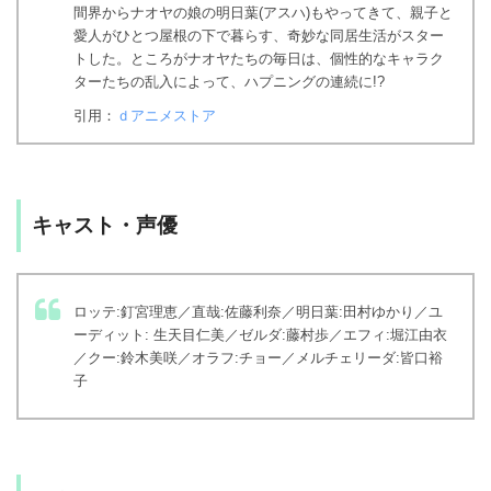
間界からナオヤの娘の明日葉(アスハ)もやってきて、親子と
愛人がひとつ屋根の下で暮らす、奇妙な同居生活がスター
トした。ところがナオヤたちの毎日は、個性的なキャラク
ターたちの乱入によって、ハプニングの連続に!?
引用：
ｄアニメストア
キャスト・声優
ロッテ:釘宮理恵／直哉:佐藤利奈／明日葉:田村ゆかり／ユ
ーディット: 生天目仁美／ゼルダ:藤村歩／エフィ:堀江由衣
／クー:鈴木美咲／オラフ:チョー／メルチェリーダ:皆口裕
子