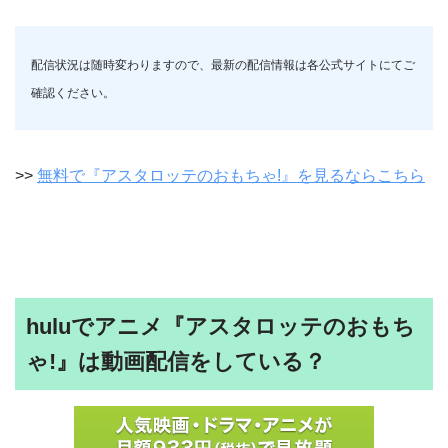
配信状況は随時変わりますので、最新の配信情報は各公式サイトにてご
確認ください。
>>
無料で『アスタロッテのおもちゃ!』を見るならこちら
huluでアニメ『アスタロッテのおもち
ゃ!』は動画配信をしている？