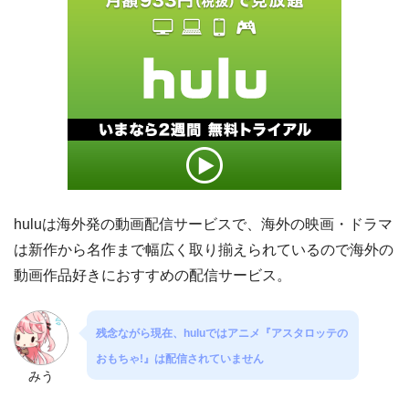
huluは海外発の動画配信サービスで、海外の映画・ドラマ
は新作から名作まで幅広く取り揃えられているので海外の
動画作品好きにおすすめの配信サービス。
残念ながら現在、huluではアニメ『アスタロッテの
おもちゃ!』は配信されていません
みう