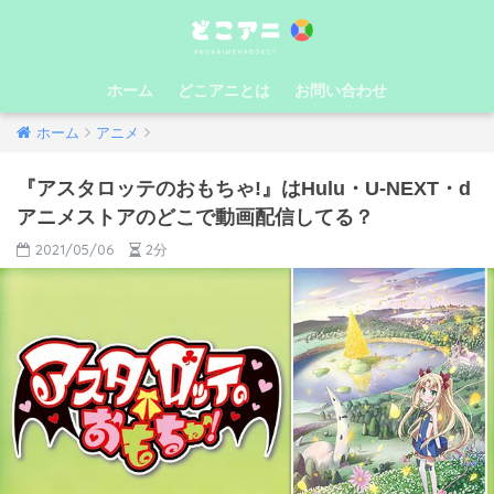
ホーム
どこアニとは
お問い合わせ
ホーム
アニメ
『アスタロッテのおもちゃ!』はHulu・U-NEXT・d
アニメストアのどこで動画配信してる？
2021/05/06
2分