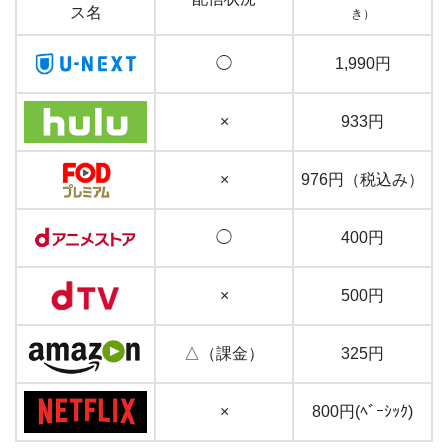
ス名
き）
◯
1,990円
×
933円
×
976円（税込み）
◯
400円
×
500円
△（課金）
325円
×
800円(ﾍﾞｰｼｯｸ)