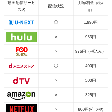
動画配信サービ
月額料金
（税抜
配信状況
ス名
き）
◯
1,990円
×
933円
×
976円（税込み）
◯
400円
×
500円
×
325円
×
800円(ﾍﾞｰｼｯｸ)