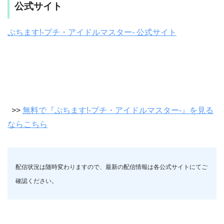
公式サイト
ぷちます!-プチ・アイドルマスター- 公式サイト
>>
無料で『ぷちます!-プチ・アイドルマスター-』を見る
ならこちら
配信状況は随時変わりますので、最新の配信情報は各公式サイトにてご
確認ください。