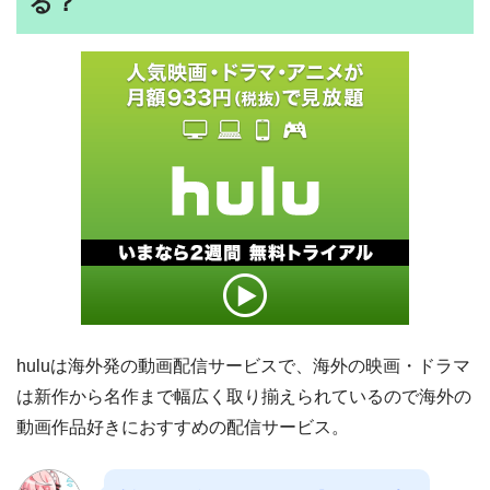
る？
huluは海外発の動画配信サービスで、海外の映画・ドラマ
は新作から名作まで幅広く取り揃えられているので海外の
動画作品好きにおすすめの配信サービス。