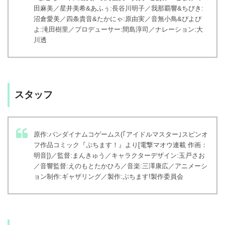
田麻美／星井美希&あふぅ:長谷川明子／我那覇響&ちびき:
沼倉愛美／四条貴音&たかにゃ:原由実／音無小鳥&ぴよぴ
よ:滝田樹里／プロデューサー:間島淳司／ナレーション:大
川透
スタッフ
原作:バンダイナムコゲームス(｢アイドルマスター｣スピンオ
フ作品コミック『ぷちます！』より[電撃マオウ連載 作画：
明音])／監督:まんきゅう／キャラクターデザイン:玉戸さお
／音響監督:えのもとたかひろ／音楽:三澤康広／アニメーシ
ョン制作:ギャザリング／製作:ぷちます!製作委員会