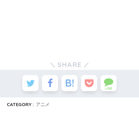
SHARE
LINE
CATEGORY :
アニメ