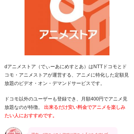
dアニメストア（でぃーあにめすとあ）はNTTドコモとド
コモ・アニメストアが運営する、アニメに特化した定額見
放題のビデオ・オン・デマンドサービスです。
ドコモ以外のユーザーも登録でき、月額400円でアニメ見
放題なのが特徴。
出来るだけ安い料金でアニメを楽しみ
たい人におすすめです。