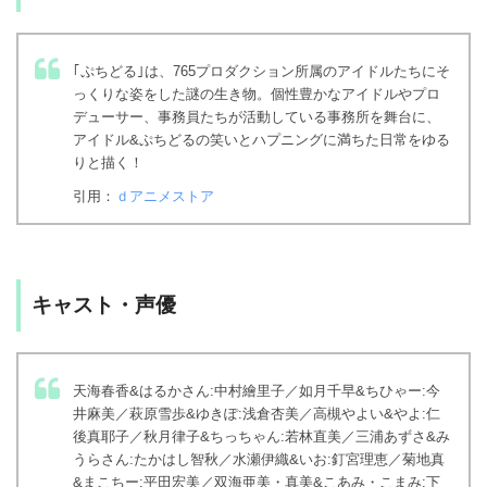
｢ぷちどる｣は、765プロダクション所属のアイドルたちにそ
っくりな姿をした謎の生き物。個性豊かなアイドルやプロ
デューサー、事務員たちが活動している事務所を舞台に、
アイドル&ぷちどるの笑いとハプニングに満ちた日常をゆる
りと描く！
引用：
ｄアニメストア
キャスト・声優
天海春香&はるかさん:中村繪里子／如月千早&ちひゃー:今
井麻美／萩原雪歩&ゆきぽ:浅倉杏美／高槻やよい&やよ:仁
後真耶子／秋月律子&ちっちゃん:若林直美／三浦あずさ&み
うらさん:たかはし智秋／水瀬伊織&いお:釘宮理恵／菊地真
&まこちー:平田宏美／双海亜美・真美&こあみ・こまみ:下