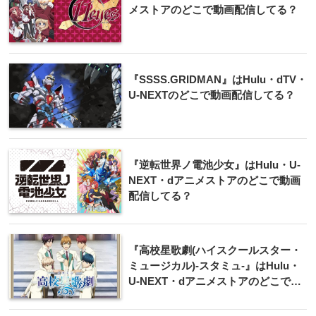
メストアのどこで動画配信してる？
『SSSS.GRIDMAN』はHulu・dTV・
U-NEXTのどこで動画配信してる？
『逆転世界ノ電池少女』はHulu・U-
NEXT・dアニメストアのどこで動画
配信してる？
『高校星歌劇(ハイスクールスター・
ミュージカル)-スタミュ-』はHulu・
U-NEXT・dアニメストアのどこで動
画配信してる？