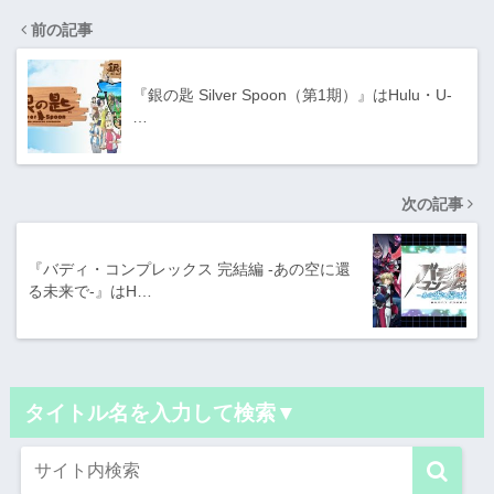
前の記事
『銀の匙 Silver Spoon（第1期）』はHulu・U-
…
次の記事
『バディ・コンプレックス 完結編 -あの空に還
る未来で-』はH…
タイトル名を入力して検索▼