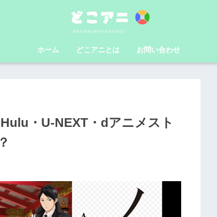
ホーム
どこアニとは
お問い合わせ
Hulu・U-NEXT・dアニメスト
？