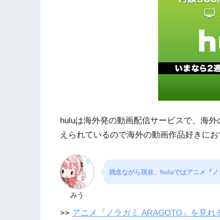
huluは海外発の動画配信サービスで、海
えられているので海外の動画作品好きにお
残念ながら現在、huluではアニメ『ノ
みう
>>
アニメ『ノラガミ ARAGOTO』を見れる