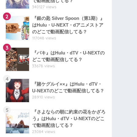
で動画配信してる？
340127 views
2
『銀の匙 Silver Spoon（第1期）』
はHulu・U-NEXT・dアニメストア
のどこで動画配信してる？
117048 views
3
『バキ』はHulu・dTV・U-NEXTの
どこで動画配信してる？
33678 views
4
『賭ケグルイ××』はHulu・dTV・
U-NEXTのどこで動画配信してる？
28910 views
5
『さよならの朝に約束の花をかざろ
う』はHulu・dTV・U-NEXTのどこ
で動画配信してる？
23084 views