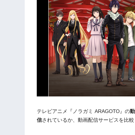
テレビアニメ『ノラガミ ARAGOTO』の
動
信
されているか、動画配信サービスを比較