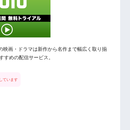
外の映画・ドラマは新作から名作まで幅広く取り揃
すすめの配信サービス。
信しています