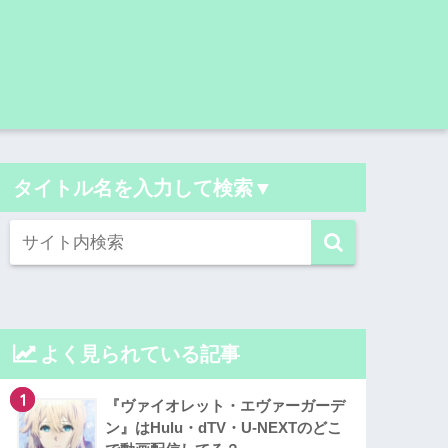
タイトル名を入力して検索▼
よく見られている記事
1
『ヴァイオレット・エヴァーガーデ
ン』はHulu・dTV・U-NEXTのどこ