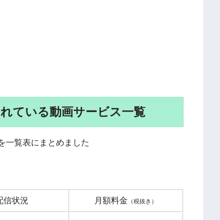
信されている動画サービス一覧
トを一覧表にまとめました
配信状況
月額料金
（税抜き）