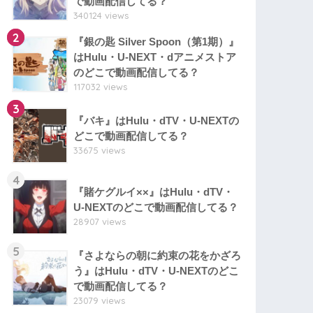
で動画配信してる？
340124 views
2
『銀の匙 Silver Spoon（第1期）』
はHulu・U-NEXT・dアニメストア
のどこで動画配信してる？
117032 views
3
『バキ』はHulu・dTV・U-NEXTの
どこで動画配信してる？
33675 views
4
『賭ケグルイ××』はHulu・dTV・
U-NEXTのどこで動画配信してる？
28907 views
5
『さよならの朝に約束の花をかざろ
う』はHulu・dTV・U-NEXTのどこ
で動画配信してる？
23079 views