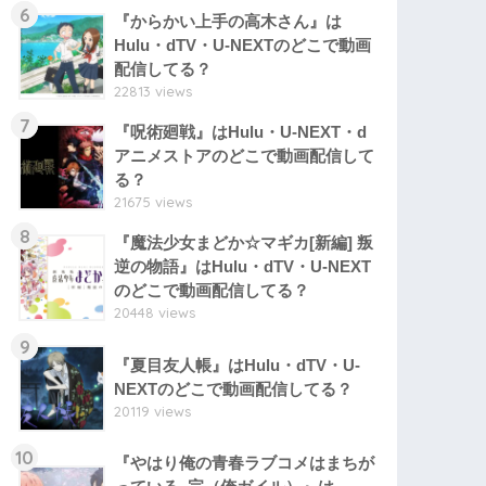
6
『からかい上手の高木さん』は
Hulu・dTV・U-NEXTのどこで動画
配信してる？
22813 views
7
『呪術廻戦』はHulu・U-NEXT・d
アニメストアのどこで動画配信して
る？
21675 views
8
『魔法少女まどか☆マギカ[新編] 叛
逆の物語』はHulu・dTV・U-NEXT
のどこで動画配信してる？
20448 views
9
『夏目友人帳』はHulu・dTV・U-
NEXTのどこで動画配信してる？
20119 views
10
『やはり俺の青春ラブコメはまちが