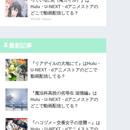
っている｡完（俺ガイル）』は
Hulu・U-NEXT・dアニメストアの
どこで動画配信してる？
14544 views
最新記事
『リアデイルの大地にて』はHulu・
U-NEXT・dアニメストアのどこで
動画配信してる？
『魔法科高校の劣等生 追憶編』は
Hulu・U-NEXT・dアニメストアの
どこで動画配信してる？
『ハコヅメ～交番女子の逆襲～』は
Hulu・U-NEXT・dアニメストアの