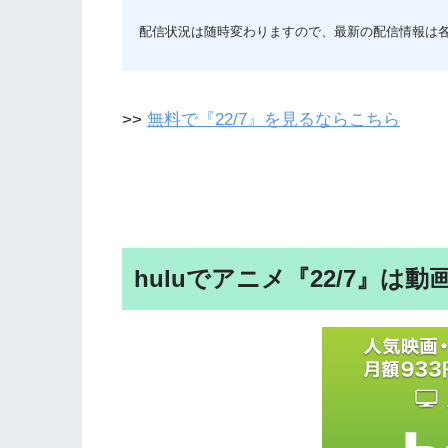
配信状況は随時変わりますので、最新の配信情報は
>>
無料で『22/7』を見るならこちら
huluでアニメ『22/7』は