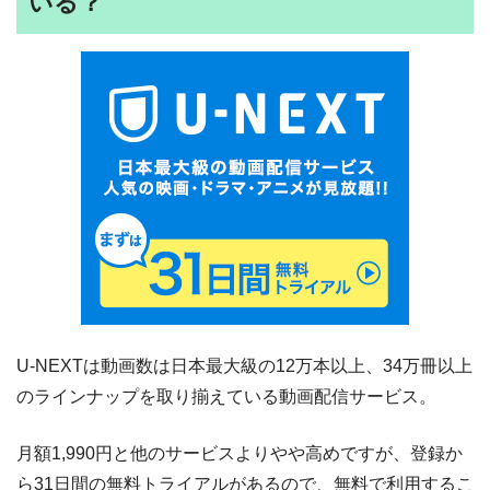
いる？
U-NEXTは動画数は日本最大級の12万本以上、34万冊以上
のラインナップを取り揃えている動画配信サービス。
月額1,990円と他のサービスよりやや高めですが、登録か
ら31日間の無料トライアルがあるので、無料で利用するこ