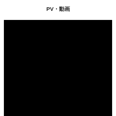
PV・動画