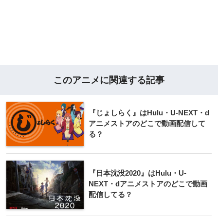
このアニメに関連する記事
『じょしらく』はHulu・U-NEXT・d
アニメストアのどこで動画配信して
る？
『日本沈没2020』はHulu・U-
NEXT・dアニメストアのどこで動画
配信してる？