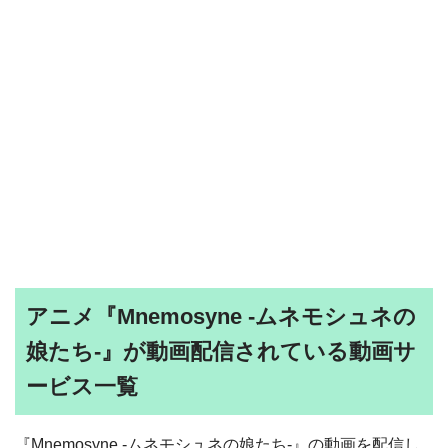
アニメ『Mnemosyne -ムネモシュネの
娘たち-』が動画配信されている動画サ
ービス一覧
『Mnemosyne -ムネモシュネの娘たち-』の動画を配信し