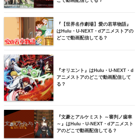
こで動画配信してる？
『【世界名作劇場】愛の若草物語』
はHulu・U-NEXT・dアニメストアの
どこで動画配信してる？
『オリエント』はHulu・U-NEXT・d
アニメストアのどこで動画配信して
る？
『文豪とアルケミスト ～審判ノ歯車
～』はHulu・U-NEXT・dアニメスト
アのどこで動画配信してる？