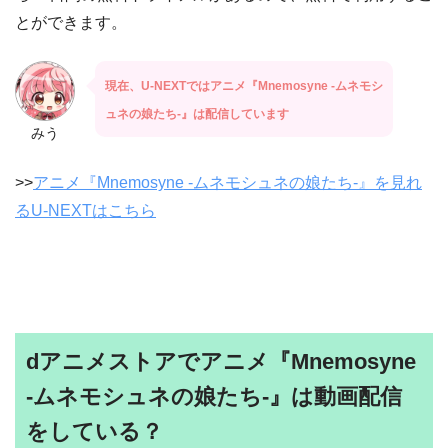
とができます。
現在、U-NEXTではアニメ『Mnemosyne -ムネモシ
ュネの娘たち-』は配信しています
みう
>>
アニメ『Mnemosyne -ムネモシュネの娘たち-』を見れ
るU-NEXTはこちら
dアニメストアでアニメ『Mnemosyne
-ムネモシュネの娘たち-』は動画配信
をしている？