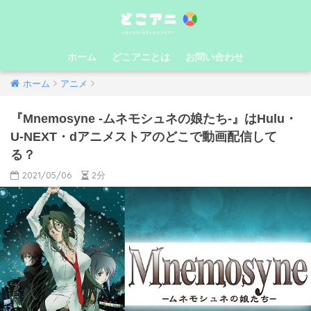
ホーム
どこアニとは
お問い合わせ
ホーム
アニメ
『Mnemosyne -ムネモシュネの娘たち-』はHulu・
U-NEXT・dアニメストアのどこで動画配信して
る？
2021/05/06
2分