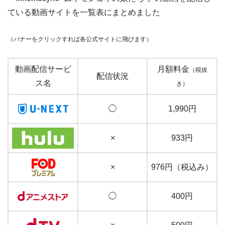
ている動画サイトを一覧表にまとめました
（バナーをクリックすれば各公式サイトに飛びます）
動画配信サービ
月額料金
（税抜
配信状況
ス名
き）
◯
1,990円
×
933円
×
976円（税込み）
◯
400円