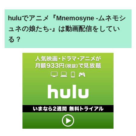
huluでアニメ『Mnemosyne -ムネモシ
ュネの娘たち-』は動画配信をしてい
る？