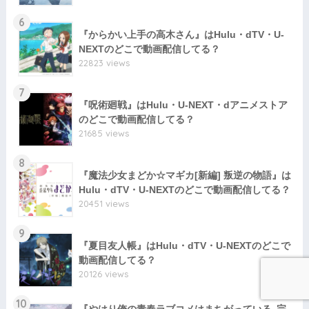
6
『からかい上手の高木さん』はHulu・dTV・U-
NEXTのどこで動画配信してる？
22823 views
7
『呪術廻戦』はHulu・U-NEXT・dアニメストア
のどこで動画配信してる？
21685 views
8
『魔法少女まどか☆マギカ[新編] 叛逆の物語』は
Hulu・dTV・U-NEXTのどこで動画配信してる？
20451 views
9
『夏目友人帳』はHulu・dTV・U-NEXTのどこで
動画配信してる？
20126 views
10