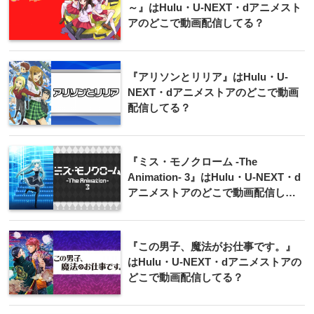
～』はHulu・U-NEXT・dアニメスト
アのどこで動画配信してる？
『アリソンとリリア』はHulu・U-
NEXT・dアニメストアのどこで動画
配信してる？
『ミス・モノクローム -The
Animation- 3』はHulu・U-NEXT・d
アニメストアのどこで動画配信して
る？
『この男子、魔法がお仕事です。』
はHulu・U-NEXT・dアニメストアの
どこで動画配信してる？