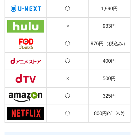
◯
1,990円
×
933円
◯
976円（税込み）
◯
400円
×
500円
◯
325円
◯
800円(ﾍﾞｰｼｯｸ)