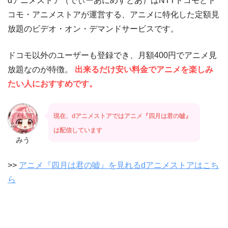
dアニメストア（でぃーあにめすとあ）はNTTドコモとド
コモ・アニメストアが運営する、アニメに特化した定額見
放題のビデオ・オン・デマンドサービスです。
ドコモ以外のユーザーも登録でき、月額400円でアニメ見
放題なのが特徴。
出来るだけ安い料金でアニメを楽しみ
たい人におすすめです。
現在、dアニメストアではアニメ『四月は君の嘘』
は配信しています
みう
>>
アニメ『四月は君の嘘』を見れるdアニメストアはこち
ら