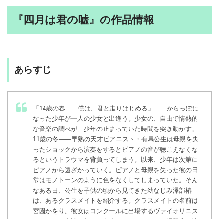
『四月は君の嘘』の作品情報
あらすじ
「14歳の春――僕は、君と走りはじめる」 からっぽに
なった少年が一人の少女と出逢う。少女の、自由で情熱的
な音楽の調べが、少年の止まっていた時間を突き動かす。
11歳の冬――早熟の天才ピアニスト・有馬公生は母親を失
ったショックから演奏をするとピアノの音が聴こえなくな
るというトラウマを背負ってしまう。以来、少年は次第に
ピアノから遠ざかっていく。ピアノと母親を失った彼の日
常はモノトーンのように色をなくしてしまっていた。そん
なある日、公生を子供の頃から見てきた幼なじみ澤部椿
は、あるクラスメイトを紹介する。クラスメイトの名前は
宮園かをり。彼女はコンクールに出場するヴァイオリニス