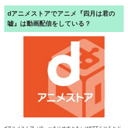
dアニメストアでアニメ『四月は君の
嘘』は動画配信をしている？