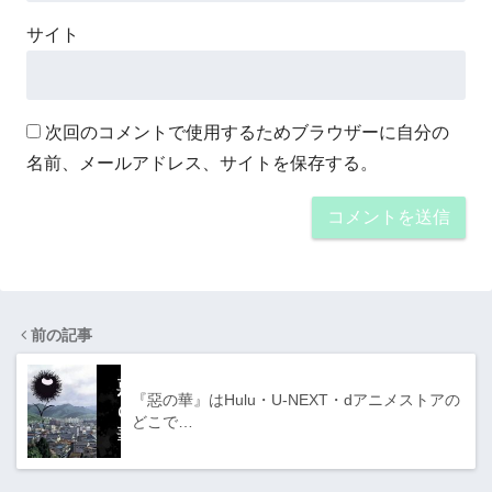
サイト
次回のコメントで使用するためブラウザーに自分の
名前、メールアドレス、サイトを保存する。
前の記事
『惡の華』はHulu・U-NEXT・dアニメストアの
どこで…