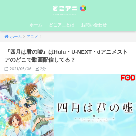
ホーム
どこアニとは
お問い合わせ
ホーム
アニメ
『四月は君の嘘』はHulu・U-NEXT・dアニメスト
アのどこで動画配信してる？
2021/05/06
2分