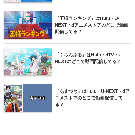
『王様ランキング』はHulu・U-
NEXT・dアニメストアのどこで動画
配信してる？
『ぐらんぶる』はHulu・dTV・U-
NEXTのどこで動画配信してる？
『あまつき』はHulu・U-NEXT・dア
ニメストアのどこで動画配信して
る？