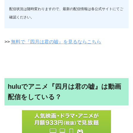
配信状況は随時変わりますので、最新の配信情報は各公式サイトにてご
確認ください。
>>
無料で『四月は君の嘘』を見るならこちら
huluでアニメ『四月は君の嘘』は動画
配信をしている？