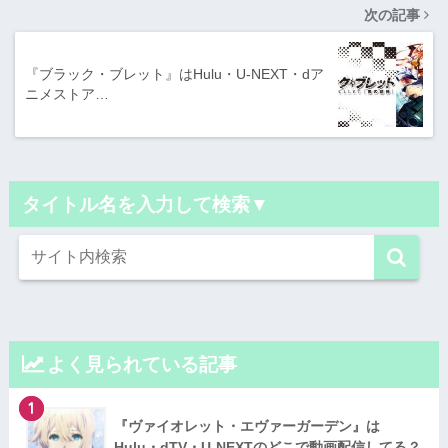
次の記事
『ブラック・ブレット』はHulu・U-NEXT・dア
ニメストア…
タイトル名を入力して検索▼
よく見られている記事
1
『ヴァイオレット・エヴァーガーデン』は
Hulu・dTV・U-NEXTのどこで動画配信してる？