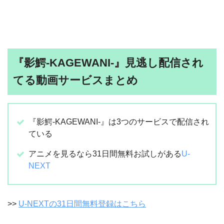
『影鰐-KAGEWANI-』見逃し配信され
てる動画サービスまとめ
『影鰐-KAGEWANI-』は3つのサービスで配信され
ている
アニメを見るなら31日間無料お試しがある
U-
NEXT
>>
U-NEXTの31日間無料登録はこちら