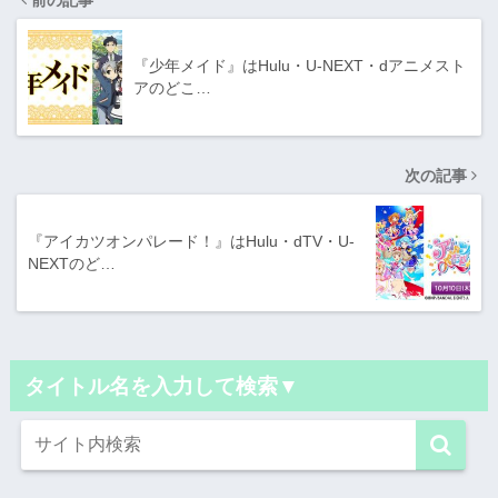
『少年メイド』はHulu・U-NEXT・dアニメスト
アのどこ…
次の記事
『アイカツオンパレード！』はHulu・dTV・U-
NEXTのど…
タイトル名を入力して検索▼