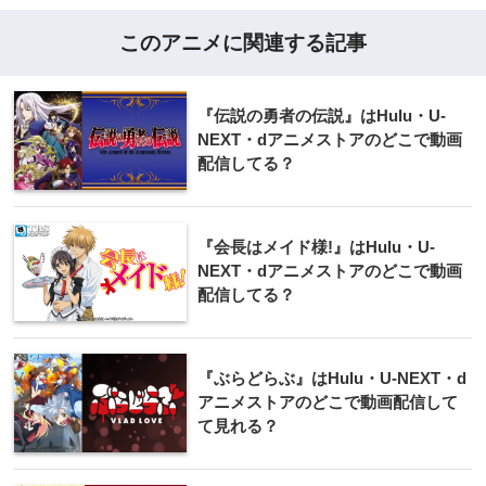
このアニメに関連する記事
『伝説の勇者の伝説』はHulu・U-
NEXT・dアニメストアのどこで動画
配信してる？
『会長はメイド様!』はHulu・U-
NEXT・dアニメストアのどこで動画
配信してる？
『ぶらどらぶ』はHulu・U-NEXT・d
アニメストアのどこで動画配信して
て見れる？