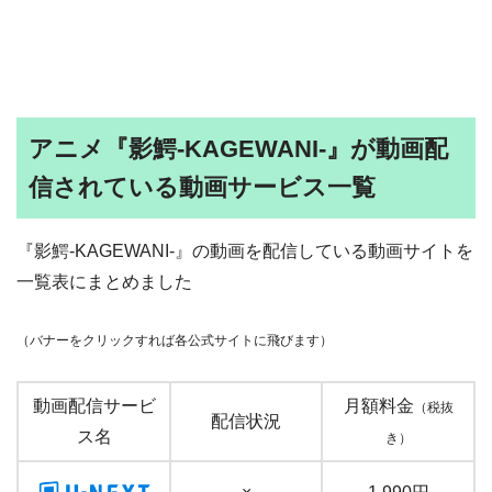
アニメ『影鰐-KAGEWANI-』が動画配
信されている動画サービス一覧
『影鰐-KAGEWANI-』の動画を配信している動画サイトを
一覧表にまとめました
（バナーをクリックすれば各公式サイトに飛びます）
動画配信サービ
月額料金
（税抜
配信状況
ス名
き）