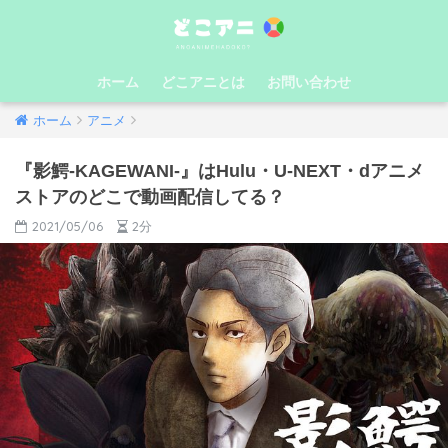
ホーム
どこアニとは
お問い合わせ
ホーム
アニメ
『影鰐-KAGEWANI-』はHulu・U-NEXT・dアニメ
ストアのどこで動画配信してる？
2021/05/06
2分