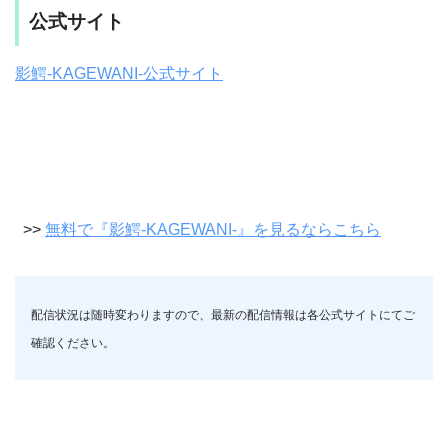
公式サイト
影鰐-KAGEWANI-公式サイト
>>
無料で『影鰐-KAGEWANI-』を見るならこちら
配信状況は随時変わりますので、最新の配信情報は各公式サイトにてご
確認ください。