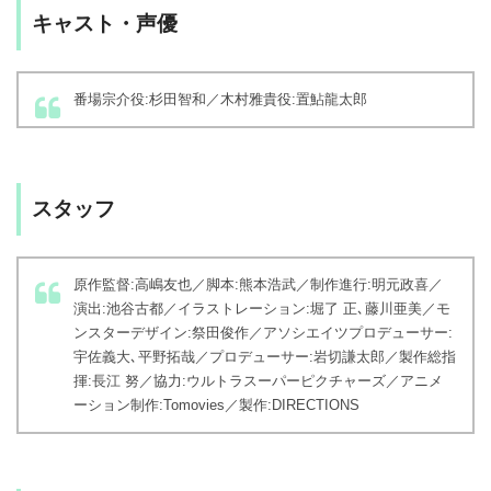
キャスト・声優
番場宗介役:杉田智和／木村雅貴役:置鮎龍太郎
スタッフ
原作監督:高嶋友也／脚本:熊本浩武／制作進行:明元政喜／
演出:池谷古都／イラストレーション:堀了 正､藤川亜美／モ
ンスターデザイン:祭田俊作／アソシエイツプロデューサー:
宇佐義大､平野拓哉／プロデューサー:岩切謙太郎／製作総指
揮:長江 努／協力:ウルトラスーパーピクチャーズ／アニメ
ーション制作:Tomovies／製作:DIRECTIONS