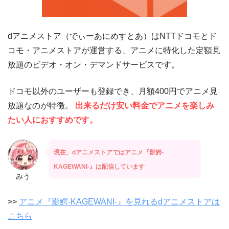
dアニメストア（でぃーあにめすとあ）はNTTドコモとド
コモ・アニメストアが運営する、アニメに特化した定額見
放題のビデオ・オン・デマンドサービスです。
ドコモ以外のユーザーも登録でき、月額400円でアニメ見
放題なのが特徴。
出来るだけ安い料金でアニメを楽しみ
たい人におすすめです。
現在、dアニメストアではアニメ『影鰐-
KAGEWANI-』は配信しています
みう
>>
アニメ『影鰐-KAGEWANI-』を見れるdアニメストアは
こちら