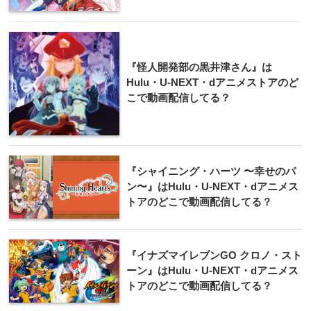
『怪人開発部の黒井津さん』は
Hulu・U-NEXT・dアニメストアのど
こで動画配信してる？
『シャイニング・ハーツ 〜幸せのパ
ン〜』はHulu・U-NEXT・dアニメス
トアのどこで動画配信してる？
『イナズマイレブンGO クロノ・スト
ーン』はHulu・U-NEXT・dアニメス
トアのどこで動画配信してる？