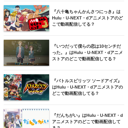
『八十亀ちゃんかんさつにっき』は
Hulu・U-NEXT・dアニメストアのど
こで動画配信してる？
『いつだって僕らの恋は10センチだ
った。』はHulu・U-NEXT・dアニメ
ストアのどこで動画配信してる？
『バトルスピリッツ ソードアイズ』
はHulu・U-NEXT・dアニメストアの
どこで動画配信してる？
『だんちがい』はHulu・U-NEXT・d
アニメストアのどこで動画配信して
る？