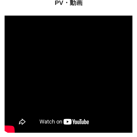
PV・動画