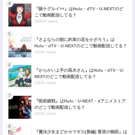
4
『賭ケグルイ××』はHulu・dTV・U-NEXTのど
こで動画配信してる？
28909 views
5
『さよならの朝に約束の花をかざろう』は
Hulu・dTV・U-NEXTのどこで動画配信してる？
23081 views
6
『からかい上手の高木さん』はHulu・dTV・U-
NEXTのどこで動画配信してる？
22816 views
7
『呪術廻戦』はHulu・U-NEXT・dアニメストア
のどこで動画配信してる？
21678 views
8
『魔法少女まどか☆マギカ[新編] 叛逆の物語』は