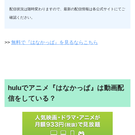
配信状況は随時変わりますので、最新の配信情報は各公式サイトにてご
確認ください。
>>
無料で『はなかっぱ』を見るならこちら
huluでアニメ『はなかっぱ』は動画配
信をしている？