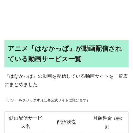
アニメ『はなかっぱ』が動画配信され
ている動画サービス一覧
『はなかっぱ』の動画を配信している動画サイトを一覧表
にまとめました
（バナーをクリックすれば各公式サイトに飛びます）
動画配信サービ
月額料金
（税抜
配信状況
ス名
き）