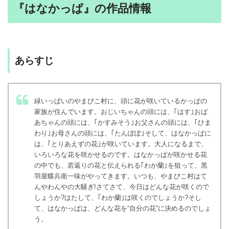
『はなかっぱ』の作品情報
あらすじ
緑いっぱいのやまびこ村に、頭に花が咲いているかっぱの
家族が住んでいます。おじいちゃんの頭には、｢はす｣おば
あちゃんの頭には、｢かすみそう｣お父さんの頭には、｢ひま
わり｣お母さんの頭には、｢たんぽぽ｣そして、はなかっぱに
は、｢とりあえずの花｣が咲いています。大人になるまで、
いろいろな花を咲かせるのです。はなかっぱが咲かせる花
の中でも、若返りの花と伝えられる｢わか蘭｣を狙って、黒
羽屋蝶兵衛一味がやってきます。いつも、やまびこ村はて
んやわんやの大騒ぎ!さてさて、今日はどんな花が咲くので
しょうか?はたして、｢わか蘭｣は咲くのでしょうか?そし
て、はなかっぱは、どんな花を“自分の花”に決めるのでしょ
う。