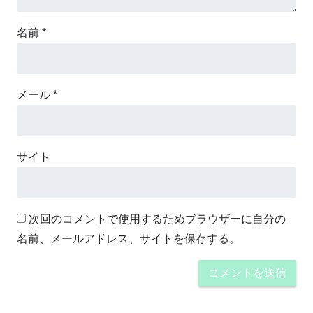
名前
*
メール
*
サイト
次回のコメントで使用するためブラウザーに自分の
名前、メールアドレス、サイトを保存する。