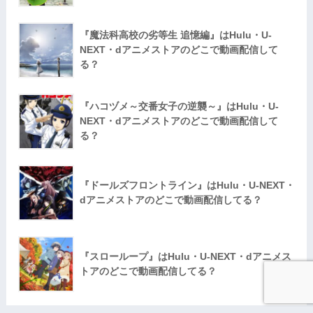
『魔法科高校の劣等生 追憶編』はHulu・U-
NEXT・dアニメストアのどこで動画配信して
る？
『ハコヅメ～交番女子の逆襲～』はHulu・U-
NEXT・dアニメストアのどこで動画配信して
る？
『ドールズフロントライン』はHulu・U-NEXT・
dアニメストアのどこで動画配信してる？
『スローループ』はHulu・U-NEXT・dアニメス
トアのどこで動画配信してる？