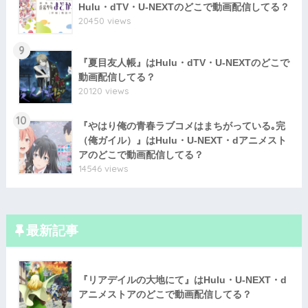
Hulu・dTV・U-NEXTのどこで動画配信してる？
20450 views
9
『夏目友人帳』はHulu・dTV・U-NEXTのどこで
動画配信してる？
20120 views
10
『やはり俺の青春ラブコメはまちがっている｡完
（俺ガイル）』はHulu・U-NEXT・dアニメスト
アのどこで動画配信してる？
14546 views
最新記事
『リアデイルの大地にて』はHulu・U-NEXT・d
アニメストアのどこで動画配信してる？