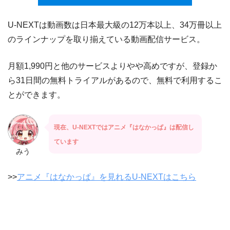
U-NEXTは動画数は日本最大級の12万本以上、34万冊以上
のラインナップを取り揃えている動画配信サービス。
月額1,990円と他のサービスよりやや高めですが、登録か
ら31日間の無料トライアルがあるので、無料で利用するこ
とができます。
現在、U-NEXTではアニメ『はなかっぱ』は配信し
ています
みう
>>
アニメ『はなかっぱ』を見れるU-NEXTはこちら