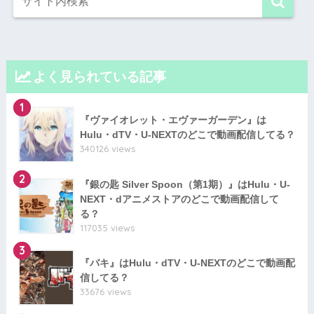
よく見られている記事
1
『ヴァイオレット・エヴァーガーデン』は
Hulu・dTV・U-NEXTのどこで動画配信してる？
340126 views
2
『銀の匙 Silver Spoon（第1期）』はHulu・U-
NEXT・dアニメストアのどこで動画配信して
る？
117035 views
3
『バキ』はHulu・dTV・U-NEXTのどこで動画配
信してる？
33676 views