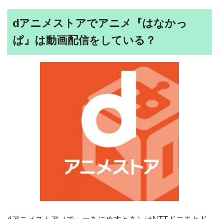
dアニメストアでアニメ『はなかっ
ぱ』は動画配信をしている？