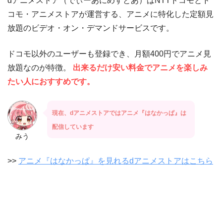
dアニメストア（でぃーあにめすとあ）はNTTドコモとド
コモ・アニメストアが運営する、アニメに特化した定額見
放題のビデオ・オン・デマンドサービスです。
ドコモ以外のユーザーも登録でき、月額400円でアニメ見
放題なのが特徴。
出来るだけ安い料金でアニメを楽しみ
たい人におすすめです。
現在、dアニメストアではアニメ『はなかっぱ』は
配信しています
みう
>>
アニメ『はなかっぱ』を見れるdアニメストアはこちら