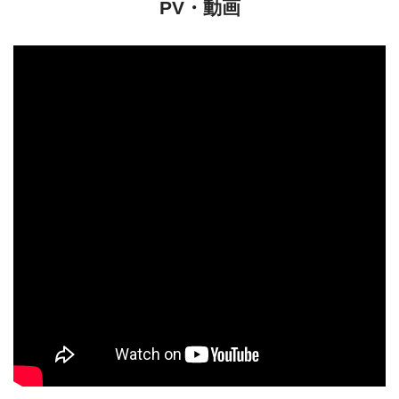
PV・動画