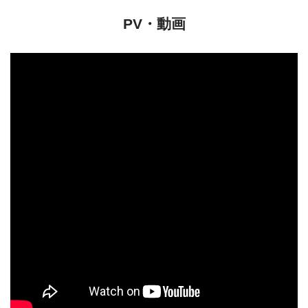
PV・動画