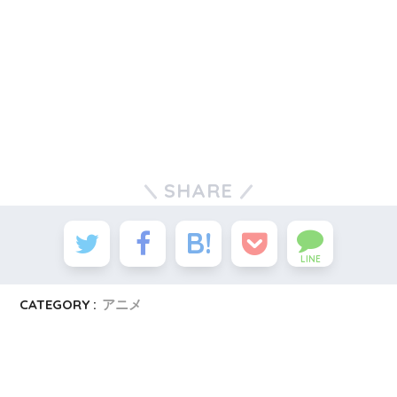
SHARE
LINE
CATEGORY :
アニメ