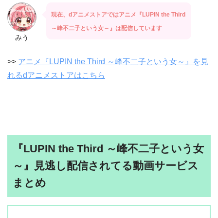
現在、dアニメストアではアニメ『LUPIN the Third
～峰不二子という女～』は配信しています
みう
>>
アニメ『LUPIN the Third ～峰不二子という女～』を見
れるdアニメストアはこちら
『LUPIN the Third ～峰不二子という女
～』見逃し配信されてる動画サービス
まとめ