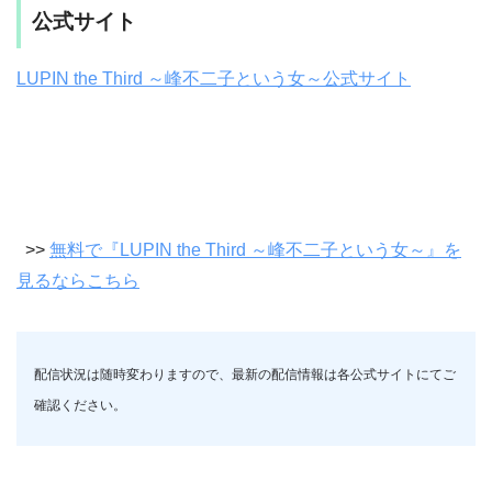
公式サイト
LUPIN the Third ～峰不二子という女～公式サイト
>>
無料で『LUPIN the Third ～峰不二子という女～』を
見るならこちら
配信状況は随時変わりますので、最新の配信情報は各公式サイトにてご
確認ください。