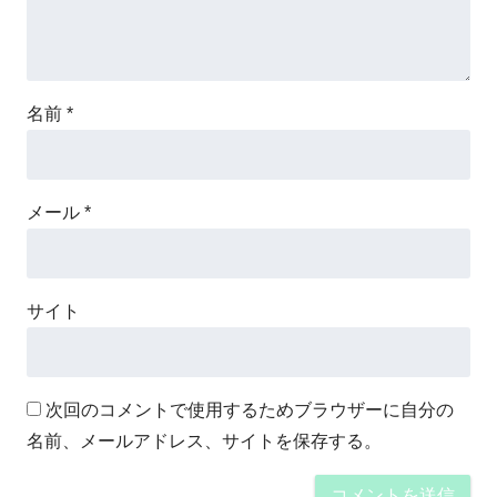
名前
*
メール
*
サイト
次回のコメントで使用するためブラウザーに自分の
名前、メールアドレス、サイトを保存する。