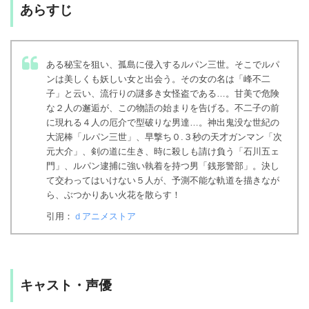
あらすじ
ある秘宝を狙い、孤島に侵入するルパン三世。そこでルパ
ンは美しくも妖しい女と出会う。その女の名は「峰不二
子」と云い、流行りの謎多き女怪盗である…。甘美で危険
な２人の邂逅が、この物語の始まりを告げる。不二子の前
に現れる４人の厄介で型破りな男達…。神出鬼没な世紀の
大泥棒「ルパン三世」、早撃ち０.３秒の天才ガンマン「次
元大介」、剣の道に生き、時に殺しも請け負う「石川五ェ
門」、ルパン逮捕に強い執着を持つ男「銭形警部」。決し
て交わってはいけない５人が、予測不能な軌道を描きなが
ら、ぶつかりあい火花を散らす！
引用：
ｄアニメストア
キャスト・声優