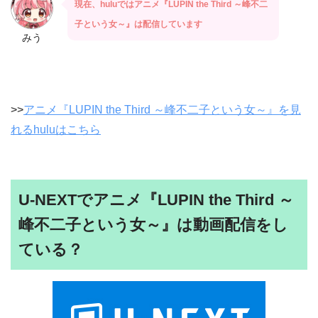
現在、huluではアニメ『LUPIN the Third ～峰不二
子という女～』は配信しています
みう
>>
アニメ『LUPIN the Third ～峰不二子という女～』を見
れるhuluはこちら
U-NEXTでアニメ『LUPIN the Third ～
峰不二子という女～』は動画配信をし
ている？