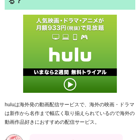
る？
huluは海外発の動画配信サービスで、海外の映画・ドラマ
は新作から名作まで幅広く取り揃えられているので海外の
動画作品好きにおすすめの配信サービス。