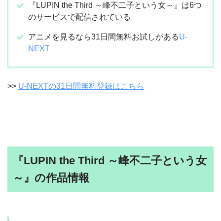
『LUPIN the Third ～峰不二子という女～』は6つ
のサービスで配信されている
アニメを見るなら31日間無料お試しがある
U-
NEXT
>>
U-NEXTの31日間無料登録はこちら
『LUPIN the Third ～峰不二子という女
～』の作品情報