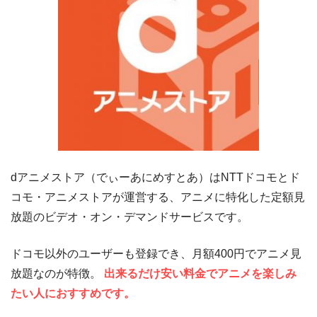
dアニメストア（でぃーあにめすとあ）はNTTドコモとド
コモ・アニメストアが運営する、アニメに特化した定額見
放題のビデオ・オン・デマンドサービスです。
ドコモ以外のユーザーも登録でき、月額400円でアニメ見
放題なのが特徴。
出来るだけ安い料金でアニメを楽しみ
たい人におすすめです。