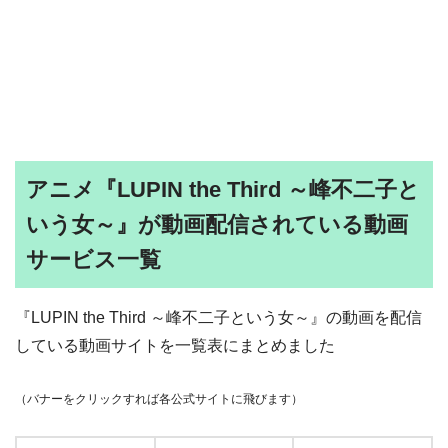
アニメ『LUPIN the Third ～峰不二子と
いう女～』が動画配信されている動画
サービス一覧
『LUPIN the Third ～峰不二子という女～』の動画を配信
している動画サイトを一覧表にまとめました
（バナーをクリックすれば各公式サイトに飛びます）