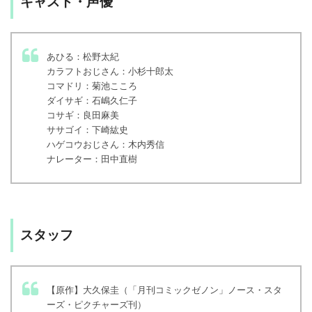
キャスト・声優
あひる：松野太紀
カラフトおじさん：小杉十郎太
コマドリ：菊池こころ
ダイサギ：石嶋久仁子
コサギ：良田麻美
ササゴイ：下崎紘史
ハゲコウおじさん：木内秀信
ナレーター：田中直樹
スタッフ
【原作】大久保圭（「月刊コミックゼノン」ノース・スタ
ーズ・ピクチャーズ刊）