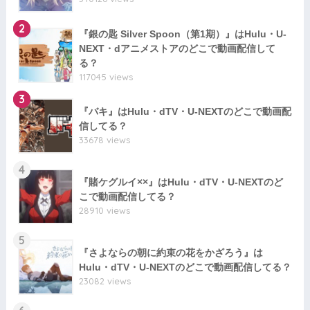
2
『銀の匙 Silver Spoon（第1期）』はHulu・U-
NEXT・dアニメストアのどこで動画配信して
る？
117045 views
3
『バキ』はHulu・dTV・U-NEXTのどこで動画配
信してる？
33678 views
4
『賭ケグルイ××』はHulu・dTV・U-NEXTのど
こで動画配信してる？
28910 views
5
『さよならの朝に約束の花をかざろう』は
Hulu・dTV・U-NEXTのどこで動画配信してる？
23082 views