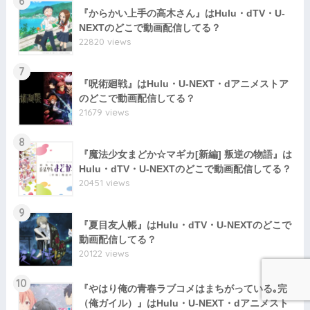
6
『からかい上手の高木さん』はHulu・dTV・U-
NEXTのどこで動画配信してる？
22820 views
7
『呪術廻戦』はHulu・U-NEXT・dアニメストア
のどこで動画配信してる？
21679 views
8
『魔法少女まどか☆マギカ[新編] 叛逆の物語』は
Hulu・dTV・U-NEXTのどこで動画配信してる？
20451 views
9
『夏目友人帳』はHulu・dTV・U-NEXTのどこで
動画配信してる？
20122 views
10
『やはり俺の青春ラブコメはまちがっている｡完
（俺ガイル）』はHulu・U-NEXT・dアニメスト