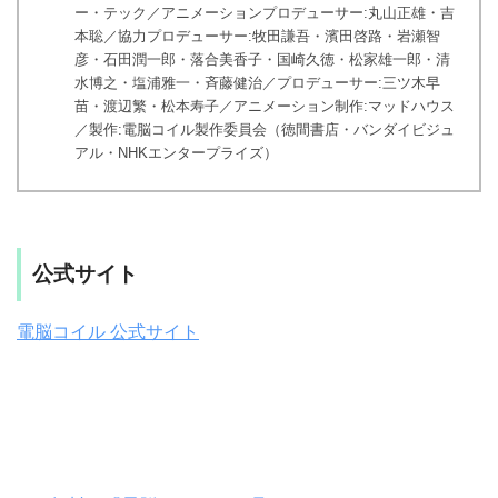
ー・テック／アニメーションプロデューサー:丸山正雄・吉
本聡／協力プロデューサー:牧田謙吾・濱田啓路・岩瀬智
彦・石田潤一郎・落合美香子・国崎久徳・松家雄一郎・清
水博之・塩浦雅一・斉藤健治／プロデューサー:三ツ木早
苗・渡辺繁・松本寿子／アニメーション制作:マッドハウス
／製作:電脳コイル製作委員会（徳間書店・バンダイビジュ
アル・NHKエンタープライズ）
公式サイト
電脳コイル 公式サイト