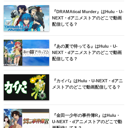
『DRAMAtical Murder』はHulu・U-
NEXT・dアニメストアのどこで動画
配信してる？
『あの夏で待ってる』はHulu・U-
NEXT・dアニメストアのどこで動画
配信してる？
『カイバ』はHulu・U-NEXT・dアニ
メストアのどこで動画配信してる？
『金田一少年の事件簿R』はHulu・
U-NEXT・dアニメストアのどこで動
画配信してる？