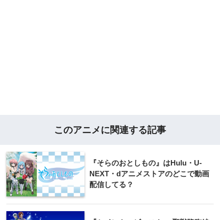
このアニメに関連する記事
『そらのおとしもの』はHulu・U-
NEXT・dアニメストアのどこで動画
配信してる？