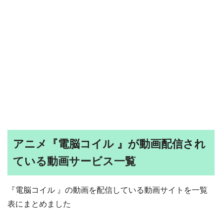
アニメ『電脳コイル 』が動画配信され
ている動画サービス一覧
『電脳コイル 』の動画を配信している動画サイトを一覧
表にまとめました