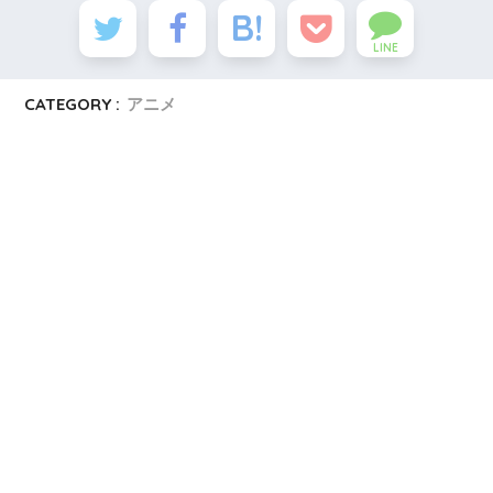
LINE
CATEGORY :
アニメ