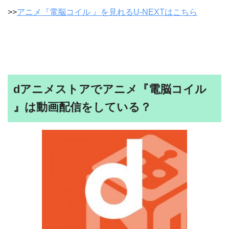
>>
アニメ『電脳コイル 』を見れるU-NEXTはこちら
dアニメストアでアニメ『電脳コイル
』は動画配信をしている？