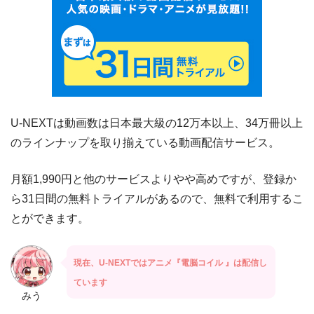
U-NEXTは動画数は日本最大級の12万本以上、34万冊以上
のラインナップを取り揃えている動画配信サービス。
月額1,990円と他のサービスよりやや高めですが、登録か
ら31日間の無料トライアルがあるので、無料で利用するこ
とができます。
現在、U-NEXTではアニメ『電脳コイル 』は配信し
ています
みう