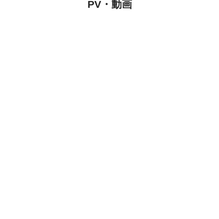
PV・動画