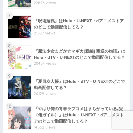
22826 views
7
『呪術廻戦』はHulu・U-NEXT・dアニメストア
のどこで動画配信してる？
21687 views
8
『魔法少女まどか☆マギカ[新編] 叛逆の物語』は
Hulu・dTV・U-NEXTのどこで動画配信してる？
20454 views
9
『夏目友人帳』はHulu・dTV・U-NEXTのどこで
動画配信してる？
20129 views
10
『やはり俺の青春ラブコメはまちがっている｡完
（俺ガイル）』はHulu・U-NEXT・dアニメスト
アのどこで動画配信してる？
14552 views