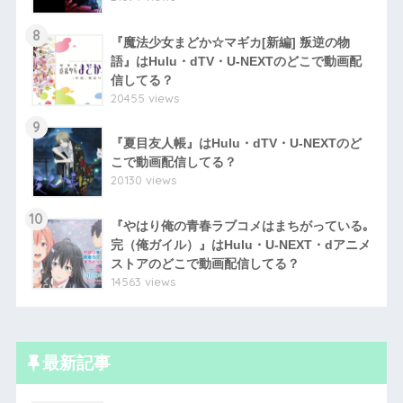
8
『魔法少女まどか☆マギカ[新編] 叛逆の物
語』はHulu・dTV・U-NEXTのどこで動画配
信してる？
20455 views
9
『夏目友人帳』はHulu・dTV・U-NEXTのど
こで動画配信してる？
20130 views
10
『やはり俺の青春ラブコメはまちがっている｡
完（俺ガイル）』はHulu・U-NEXT・dアニメ
ストアのどこで動画配信してる？
14563 views
最新記事