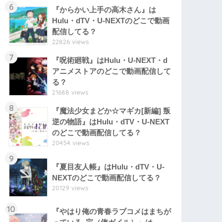
6
『からかい上手の高木さん』は
Hulu・dTV・U-NEXTのどこで動画
配信してる？
22826 views
7
『呪術廻戦』はHulu・U-NEXT・d
アニメストアのどこで動画配信して
る？
21688 views
8
『魔法少女まどか☆マギカ[新編] 叛
逆の物語』はHulu・dTV・U-NEXT
のどこで動画配信してる？
20454 views
9
『夏目友人帳』はHulu・dTV・U-
NEXTのどこで動画配信してる？
20129 views
10
『やはり俺の青春ラブコメはまちが