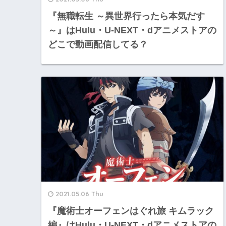
『無職転生 ～異世界行ったら本気だす
～』はHulu・U-NEXT・dアニメストアの
どこで動画配信してる？
2021.05.06 Thu
『魔術士オーフェンはぐれ旅 キムラック
編』はHulu・U-NEXT・dアニメストアの