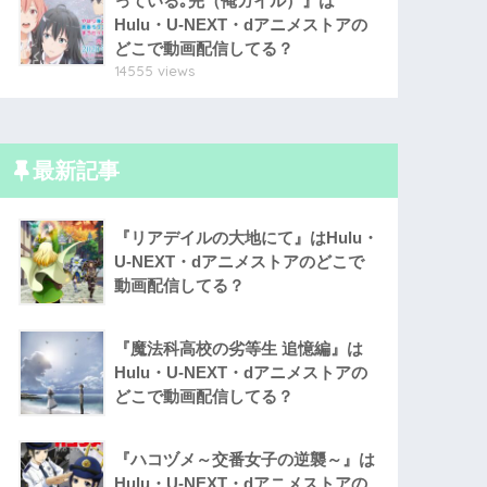
っている｡完（俺ガイル）』は
Hulu・U-NEXT・dアニメストアの
どこで動画配信してる？
14555 views
最新記事
『リアデイルの大地にて』はHulu・
U-NEXT・dアニメストアのどこで
動画配信してる？
『魔法科高校の劣等生 追憶編』は
Hulu・U-NEXT・dアニメストアの
どこで動画配信してる？
『ハコヅメ～交番女子の逆襲～』は
Hulu・U-NEXT・dアニメストアの