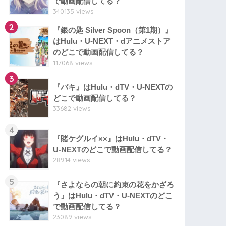
で動画配信してる？
340135 views
2
『銀の匙 Silver Spoon（第1期）』
はHulu・U-NEXT・dアニメストア
のどこで動画配信してる？
117068 views
3
『バキ』はHulu・dTV・U-NEXTの
どこで動画配信してる？
33682 views
4
『賭ケグルイ××』はHulu・dTV・
U-NEXTのどこで動画配信してる？
28914 views
5
『さよならの朝に約束の花をかざろ
う』はHulu・dTV・U-NEXTのどこ
で動画配信してる？
23089 views