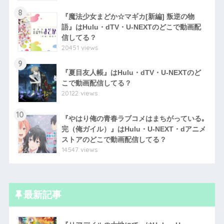
8
『魔法少女まどか☆マギカ[新編] 叛逆の物
語』はHulu・dTV・U-NEXTのどこで動画配
信してる？
20451 views
9
『夏目友人帳』はHulu・dTV・U-NEXTのど
こで動画配信してる？
20122 views
10
『やはり俺の青春ラブコメはまちがっている｡
完（俺ガイル）』はHulu・U-NEXT・dアニメ
ストアのどこで動画配信してる？
14547 views
最新記事