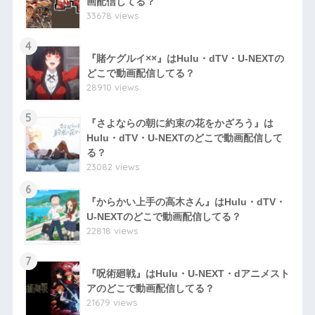
画配信してる？
33678 views
4
『賭ケグルイ××』はHulu・dTV・U-NEXTの
どこで動画配信してる？
28910 views
5
『さよならの朝に約束の花をかざろう』は
Hulu・dTV・U-NEXTのどこで動画配信して
る？
23082 views
6
『からかい上手の高木さん』はHulu・dTV・
U-NEXTのどこで動画配信してる？
22818 views
7
『呪術廻戦』はHulu・U-NEXT・dアニメスト
アのどこで動画配信してる？
21679 views