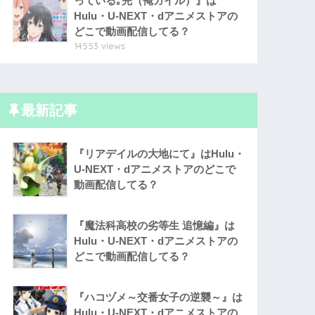
っている｡完（俺ガイル）』は
Hulu・U-NEXT・dアニメストアの
どこで動画配信してる？
14553 views
最新記事
『リアデイルの大地にて』はHulu・
U-NEXT・dアニメストアのどこで
動画配信してる？
『魔法科高校の劣等生 追憶編』は
Hulu・U-NEXT・dアニメストアの
どこで動画配信してる？
『ハコヅメ～交番女子の逆襲～』は
Hulu・U-NEXT・dアニメストアの