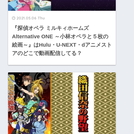
2021.05.06 Thu
『探偵オペラ ミルキィホームズ
Alternative ONE ～小林オペラと５枚の
絵画～』はHulu・U-NEXT・dアニメスト
アのどこで動画配信してる？