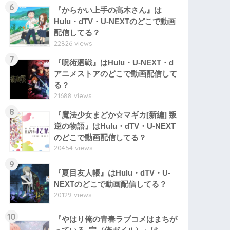
6
『からかい上手の高木さん』は
Hulu・dTV・U-NEXTのどこで動画
配信してる？
22826 views
7
『呪術廻戦』はHulu・U-NEXT・d
アニメストアのどこで動画配信して
る？
21688 views
8
『魔法少女まどか☆マギカ[新編] 叛
逆の物語』はHulu・dTV・U-NEXT
のどこで動画配信してる？
20454 views
9
『夏目友人帳』はHulu・dTV・U-
NEXTのどこで動画配信してる？
20129 views
10
『やはり俺の青春ラブコメはまちが