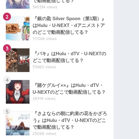
で動画配信してる？
340134 views
2
『銀の匙 Silver Spoon（第1期）』
はHulu・U-NEXT・dアニメストア
のどこで動画配信してる？
117066 views
3
『バキ』はHulu・dTV・U-NEXTの
どこで動画配信してる？
33680 views
4
『賭ケグルイ××』はHulu・dTV・
U-NEXTのどこで動画配信してる？
28914 views
5
『さよならの朝に約束の花をかざろ
う』はHulu・dTV・U-NEXTのどこ
で動画配信してる？
23088 views