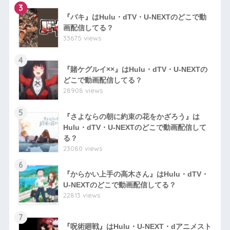
3
『バキ』はHulu・dTV・U-NEXTのどこで動
画配信してる？
33675 views
4
『賭ケグルイ××』はHulu・dTV・U-NEXTの
どこで動画配信してる？
28908 views
5
『さよならの朝に約束の花をかざろう』は
Hulu・dTV・U-NEXTのどこで動画配信して
る？
23080 views
6
『からかい上手の高木さん』はHulu・dTV・
U-NEXTのどこで動画配信してる？
22813 views
7
『呪術廻戦』はHulu・U-NEXT・dアニメスト