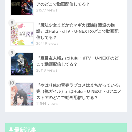
アのどこで動画配信してる？
21677 views
8
『魔法少女まどか☆マギカ[新編] 叛逆の物
語』はHulu・dTV・U-NEXTのどこで動画配
信してる？
20449 views
9
『夏目友人帳』はHulu・dTV・U-NEXTのど
こで動画配信してる？
20119 views
10
『やはり俺の青春ラブコメはまちがっている｡
完（俺ガイル）』はHulu・U-NEXT・dアニメ
ストアのどこで動画配信してる？
14544 views
最新記事