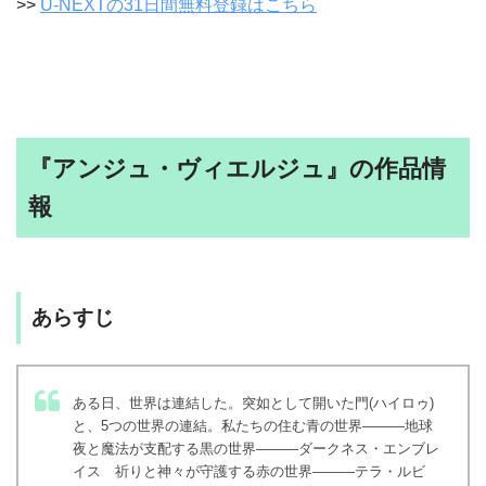
>>
U-NEXTの31日間無料登録はこちら
『アンジュ・ヴィエルジュ』の作品情
報
あらすじ
ある日、世界は連結した。突如として開いた門(ハイロゥ)
と、5つの世界の連結。私たちの住む青の世界―――地球
夜と魔法が支配する黒の世界―――ダークネス・エンブレ
イス 祈りと神々が守護する赤の世界―――テラ・ルビ