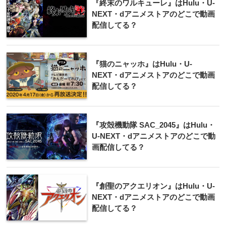
『終末のワルキューレ』はHulu・U-
NEXT・dアニメストアのどこで動画
配信してる？
『猫のニャッホ』はHulu・U-
NEXT・dアニメストアのどこで動画
配信してる？
『攻殻機動隊 SAC_2045』はHulu・
U-NEXT・dアニメストアのどこで動
画配信してる？
『創聖のアクエリオン』はHulu・U-
NEXT・dアニメストアのどこで動画
配信してる？