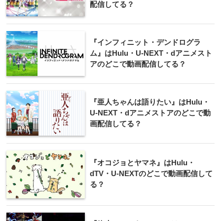
配信してる？
『インフィニット・デンドログラ
ム』はHulu・U-NEXT・dアニメスト
アのどこで動画配信してる？
『亜人ちゃんは語りたい』はHulu・
U-NEXT・dアニメストアのどこで動
画配信してる？
『オコジョとヤマネ』はHulu・
dTV・U-NEXTのどこで動画配信して
る？