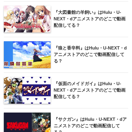
『大図書館の羊飼い』はHulu・U-
NEXT・dアニメストアのどこで動画
配信してる？
『狼と香辛料』はHulu・U-NEXT・d
アニメストアのどこで動画配信して
る？
『仮面のメイドガイ』はHulu・U-
NEXT・dアニメストアのどこで動画
配信してる？
『サクガン』はHulu・U-NEXT・dア
ニメストアのどこで動画配信して