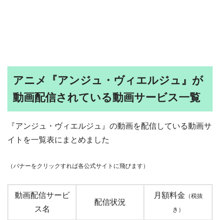
アニメ『アンジュ・ヴィエルジュ』が
動画配信されている動画サービス一覧
『アンジュ・ヴィエルジュ』の動画を配信している動画サ
イトを一覧表にまとめました
（バナーをクリックすれば各公式サイトに飛びます）
動画配信サービ
月額料金
（税抜
配信状況
ス名
き）