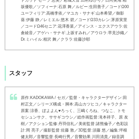
ドカット セーラ 恵美／彩城天音:田村ゆかり／日向美海:相
坂優歌／ソフィーナ:石原 舞／ルビー:生田善子／コードΩ00
ユーフィリア:高橋李依／マユカ・サナギ:山本希望／御影
葵:伊藤 静／レミエル:悠木 碧／コードΩ33カレン:茅原実里
／コードΩ46セニア:花澤香菜／アインス・エクスアウラ:佐
倉綾音／アゲハ・サナギ:上坂すみれ／アウロラ:早見沙織／
Dr.ミハイル:相沢 舞／クララ:佐藤沙耶
スタッフ
原作:KADOKAWA / セガ／監督・キャラクターデザイン:田
村正文／シリーズ構成・脚本:高山カツヒコ／キャラクター
原案:涼香、ぽよよん♥ろっく、三嶋くろね、つなこ、トモ
セシュンサク、ササギコウシ／総作画監督:滝本祥子、原 友
樹／アクション監修:丹羽信礼／美術監督:諸熊倫子／色彩設
計:岡 亮子／撮影監督:佐藤 敦／3D監督:須藤 悠／編集:坪根
健太郎／音響監督:長崎行男／音響効果:川田清貴／録音調