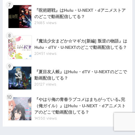
7
『呪術廻戦』はHulu・U-NEXT・dアニメストア
のどこで動画配信してる？
21685 views
8
『魔法少女まどか☆マギカ[新編] 叛逆の物語』は
Hulu・dTV・U-NEXTのどこで動画配信してる？
20451 views
9
『夏目友人帳』はHulu・dTV・U-NEXTのどこで
動画配信してる？
20127 views
10
『やはり俺の青春ラブコメはまちがっている｡完
（俺ガイル）』はHulu・U-NEXT・dアニメスト
アのどこで動画配信してる？
14550 views