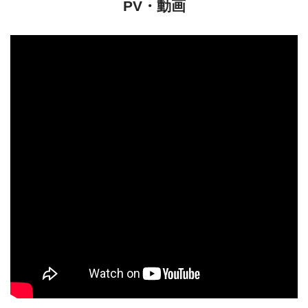
PV・動画