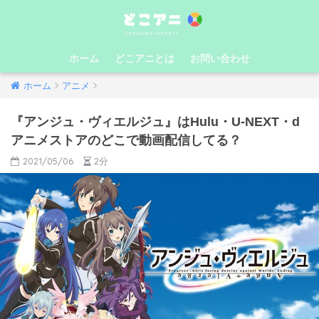
ホーム
どこアニとは
お問い合わせ
ホーム
アニメ
『アンジュ・ヴィエルジュ』はHulu・U-NEXT・d
アニメストアのどこで動画配信してる？
2021/05/06
2分