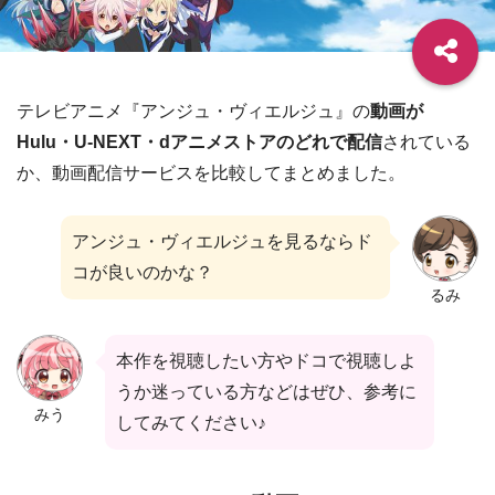
テレビアニメ『アンジュ・ヴィエルジュ』の
動画が
Hulu・U-NEXT・dアニメストアのどれで配信
されている
か、動画配信サービスを比較してまとめました。
アンジュ・ヴィエルジュを見るならド
コが良いのかな？
るみ
本作を視聴したい方やドコで視聴しよ
うか迷っている方などはぜひ、参考に
みう
してみてください♪