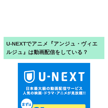
U-NEXTでアニメ『アンジュ・ヴィエ
ルジュ』は動画配信をしている？