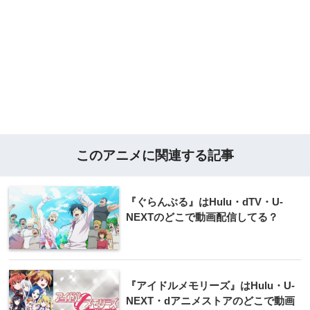
このアニメに関連する記事
『ぐらんぶる』はHulu・dTV・U-
NEXTのどこで動画配信してる？
『アイドルメモリーズ』はHulu・U-
NEXT・dアニメストアのどこで動画