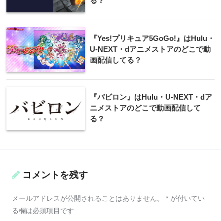
る？
『Yes!プリキュア5GoGo!』はHulu・
U-NEXT・dアニメストアのどこで動
画配信してる？
『バビロン』はHulu・U-NEXT・dア
ニメストアのどこで動画配信して
る？
コメントを残す
メールアドレスが公開されることはありません。
*
が付いてい
る欄は必須項目です