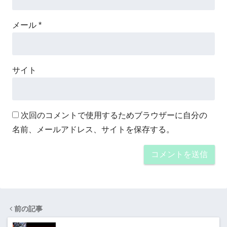
メール
*
サイト
次回のコメントで使用するためブラウザーに自分の
名前、メールアドレス、サイトを保存する。
前の記事