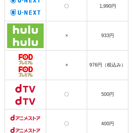
〇
1,990円
×
933円
×
976円（税込み）
〇
500円
〇
400円