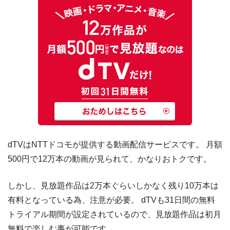
dTVはNTTドコモが提供する動画配信サービスです。 月額
500円で12万本の動画が見られて、かなりおトクです。
しかし、見放題作品は2万本ぐらいしかなく残り10万本は
有料となっている為、注意が必要。 dTVも31日間の無料
トライアル期間が設定されているので、見放題作品は初月
無料で楽しむ事が可能です。