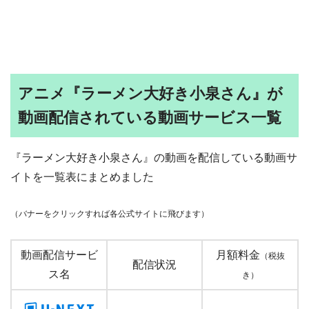
アニメ『ラーメン大好き小泉さん』が
動画配信されている動画サービス一覧
『ラーメン大好き小泉さん』の動画を配信している動画サ
イトを一覧表にまとめました
（バナーをクリックすれば各公式サイトに飛びます）
動画配信サービ
月額料金
（税抜
配信状況
ス名
き）