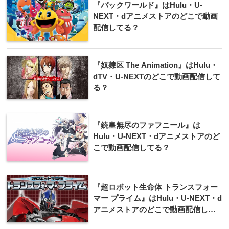
『パックワールド』はHulu・U-
NEXT・dアニメストアのどこで動画
配信してる？
『奴隷区 The Animation』はHulu・
dTV・U-NEXTのどこで動画配信して
る？
『銃皇無尽のファフニール』は
Hulu・U-NEXT・dアニメストアのど
こで動画配信してる？
『超ロボット生命体 トランスフォー
マー プライム』はHulu・U-NEXT・d
アニメストアのどこで動画配信して
る？