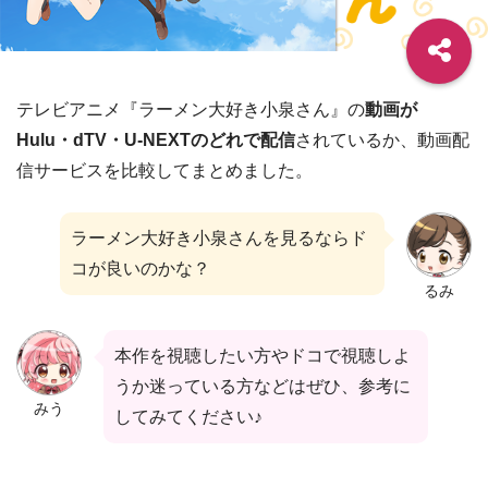
テレビアニメ『ラーメン大好き小泉さん』の
動画が
Hulu・dTV・U-NEXTのどれで配信
されているか、動画配
信サービスを比較してまとめました。
ラーメン大好き小泉さんを見るならド
コが良いのかな？
るみ
本作を視聴したい方やドコで視聴しよ
うか迷っている方などはぜひ、参考に
みう
してみてください♪