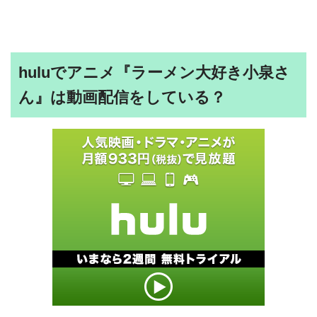
huluでアニメ『ラーメン大好き小泉さ
ん』は動画配信をしている？