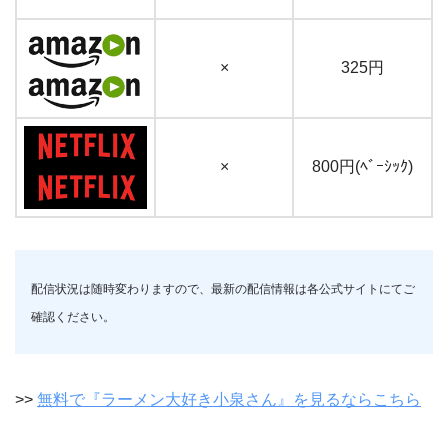
×
325円
×
800円(ﾍﾞｰｼｯｸ)
配信状況は随時変わりますので、最新の配信情報は各公式サイトにてご
確認ください。
>>
無料で『ラーメン大好き小泉さん』を見るならこちら