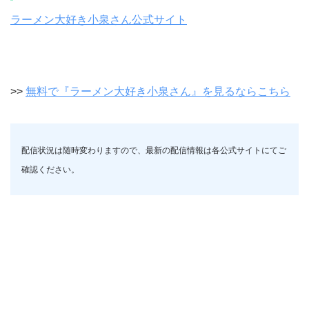
ラーメン大好き小泉さん公式サイト
>>
無料で『ラーメン大好き小泉さん』を見るならこちら
配信状況は随時変わりますので、最新の配信情報は各公式サイトにてご
確認ください。