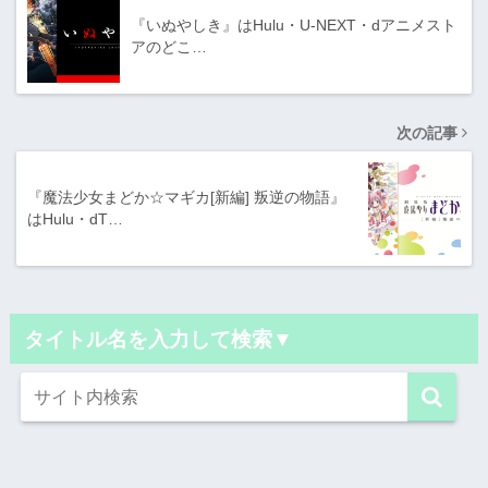
『いぬやしき』はHulu・U-NEXT・dアニメスト
アのどこ…
次の記事
『魔法少女まどか☆マギカ[新編] 叛逆の物語』
はHulu・dT…
タイトル名を入力して検索▼