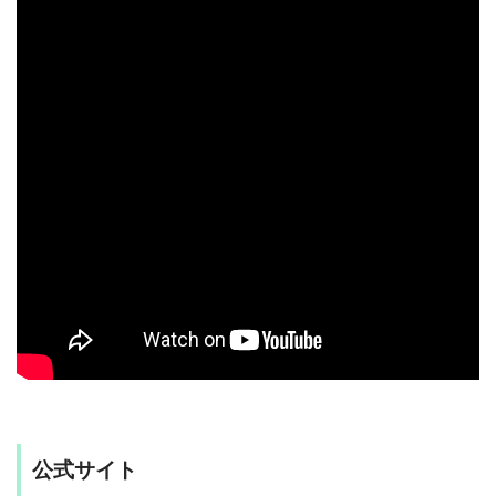
公式サイト