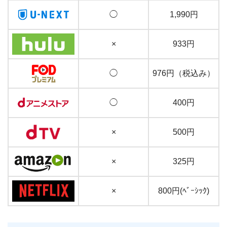
◯
1,990円
×
933円
◯
976円（税込み）
◯
400円
×
500円
×
325円
×
800円(ﾍﾞｰｼｯｸ)