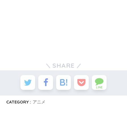
SHARE
LINE
CATEGORY :
アニメ