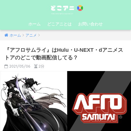
ホーム
どこアニとは
お問い合わせ
ホーム
アニメ
『アフロサムライ』はHulu・U-NEXT・dアニメス
トアのどこで動画配信してる？
2021/05/06
2分