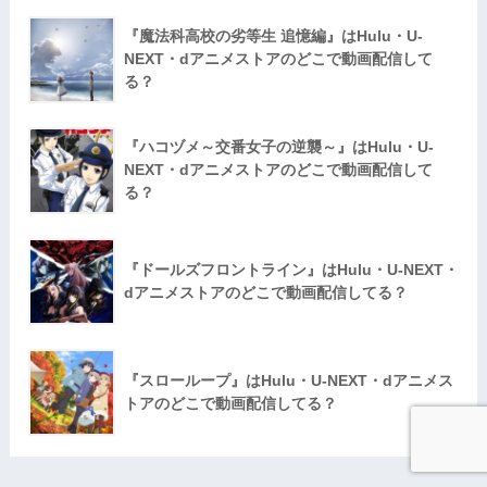
『魔法科高校の劣等生 追憶編』はHulu・U-
NEXT・dアニメストアのどこで動画配信して
る？
『ハコヅメ～交番女子の逆襲～』はHulu・U-
NEXT・dアニメストアのどこで動画配信して
る？
『ドールズフロントライン』はHulu・U-NEXT・
dアニメストアのどこで動画配信してる？
『スローループ』はHulu・U-NEXT・dアニメス
トアのどこで動画配信してる？