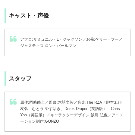
キャスト・声優
アフロ:サミュエル・L・ジャクソン／お菊:ケリー・フー／
ジャスティス:ロン・パールマン
スタッフ
原作:岡崎能士／監督:木﨑文智／音楽:The RZA／脚本:山下
友弘、むとう やすゆき、Derek Draper（英語版）、Chris
Yoo（英語版）／キャラクターデザイン:飯島 弘也／アニメ
ーション制作:GONZO