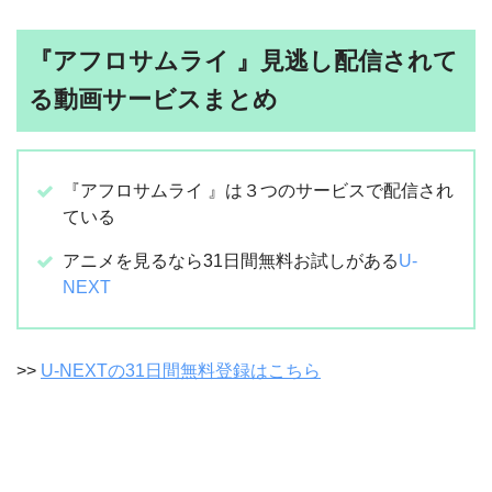
『アフロサムライ 』見逃し配信されて
る動画サービスまとめ
『アフロサムライ 』は３つのサービスで配信され
ている
アニメを見るなら31日間無料お試しがある
U-
NEXT
>>
U-NEXTの31日間無料登録はこちら