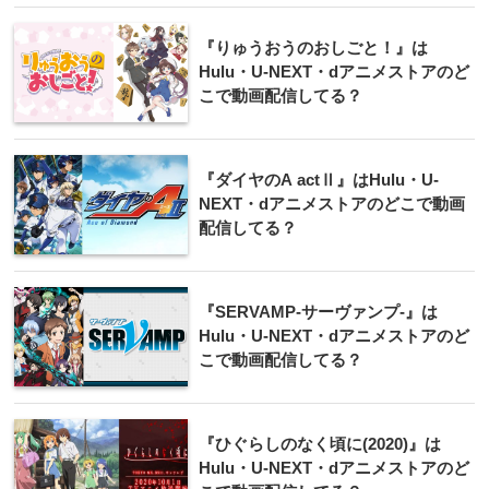
『りゅうおうのおしごと！』は
Hulu・U-NEXT・dアニメストアのど
こで動画配信してる？
『ダイヤのA actⅡ』はHulu・U-
NEXT・dアニメストアのどこで動画
配信してる？
『SERVAMP-サーヴァンプ-』は
Hulu・U-NEXT・dアニメストアのど
こで動画配信してる？
『ひぐらしのなく頃に(2020)』は
Hulu・U-NEXT・dアニメストアのど