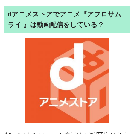
dアニメストアでアニメ『アフロサム
ライ 』は動画配信をしている？