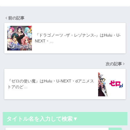
前の記事
『ドラゴノーツ -ザ・レゾナンス-』はHulu・U-
NEXT・…
次の記事
『ゼロの使い魔』はHulu・U-NEXT・dアニメス
トアのど…
タイトル名を入力して検索▼