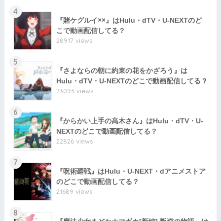
4
『賭ケグルイ××』はHulu・dTV・U-NEXTのど
こで動画配信してる？
28917 views
5
『さよならの朝に約束の花をかざろう』は
Hulu・dTV・U-NEXTのどこで動画配信してる？
23093 views
6
『からかい上手の高木さん』はHulu・dTV・U-
NEXTのどこで動画配信してる？
22826 views
7
『呪術廻戦』はHulu・U-NEXT・dアニメストア
のどこで動画配信してる？
21689 views
8