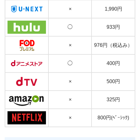
×
1,990円
◯
933円
×
976円（税込み）
◯
400円
×
500円
×
325円
×
800円(ﾍﾞｰｼｯｸ)