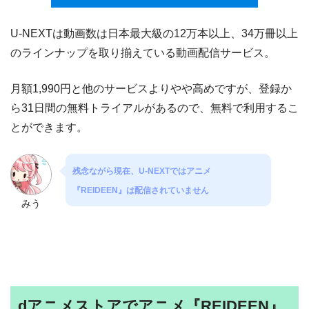
U-NEXTは動画数は日本最大級の12万本以上、34万冊以上
のラインナップを取り揃えている動画配信サービス。
月額1,990円と他のサービスよりやや高めですが、登録か
ら31日間の無料トライアルがあるので、無料で利用するこ
とができます。
残念ながら現在、U-NEXTではアニメ
『REIDEEN』は配信されていません
みう
dアニメストアでアニメ『REIDEEN』