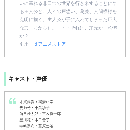
いに暮れる非日常の世界を行き来することにな
る主人公と、人々の戸惑い、葛藤、人間模様を
克明に描く。主人公が手に入れてしまった巨大
な力（ちから）。・・・それは、栄光か、恐怖
か？
引用：
ｄアニメストア
キャスト・声優
才賀淳貴：我妻正崇
碧乃玲：千葉紗子
前田崎太郎：三木眞一郎
星川花：本田貴子
寺崎宗次：藤原啓治