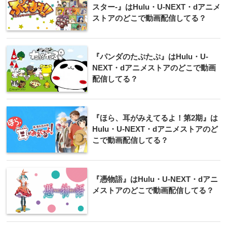
スター-』はHulu・U-NEXT・dアニメ
ストアのどこで動画配信してる？
『パンダのたぷたぷ』はHulu・U-
NEXT・dアニメストアのどこで動画
配信してる？
『ほら、耳がみえてるよ！第2期』は
Hulu・U-NEXT・dアニメストアのど
こで動画配信してる？
『憑物語』はHulu・U-NEXT・dアニ
メストアのどこで動画配信してる？