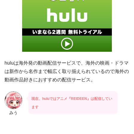
huluは海外発の動画配信サービスで、海外の映画・ドラマ
は新作から名作まで幅広く取り揃えられているので海外の
動画作品好きにおすすめの配信サービス。
現在、huluではアニメ『REIDEEN』は配信してい
ます
みう