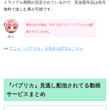
トライアル期間が設定されているので、見放題作品は初月
無料で楽しむ事が可能です。
残念ながら現在、dTVではアニメ『パプリカ』は配
信されていません
みう
>>
アニメ『パプリカ』を見れるdTVはこちら
『パプリカ』見逃し配信されてる動画
サービスまとめ