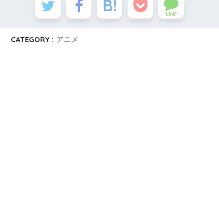
LINE
CATEGORY :
アニメ