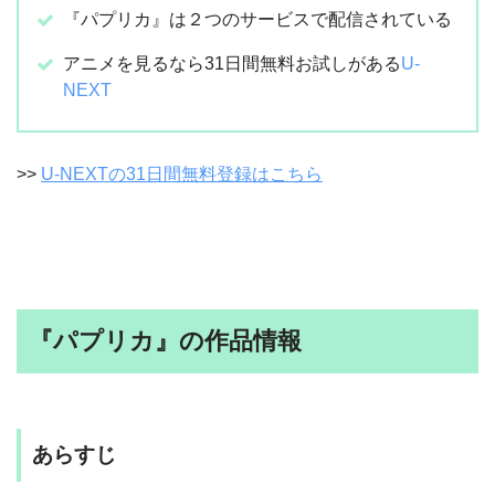
『パプリカ』は２つのサービスで配信されている
アニメを見るなら31日間無料お試しがある
U-
NEXT
>>
U-NEXTの31日間無料登録はこちら
『パプリカ』の作品情報
あらすじ