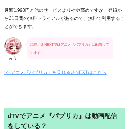
月額1,990円と他のサービスよりやや高めですが、登録か
ら31日間の無料トライアルがあるので、無料で利用するこ
とができます。
現在、U-NEXTではアニメ『パプリカ』は配信して
います
みう
>> アニメ『パプリカ』を見れるU-NEXTはこちら
dTVでアニメ『パプリカ』は動画配信
をしている？