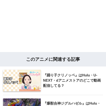
このアニメに関連する記事
『踊り子クリノッペ』はHulu・U-
NEXT・dアニメストアのどこで動画
配信してる？
『爆獣合神ジグルハゼル』はHulu・