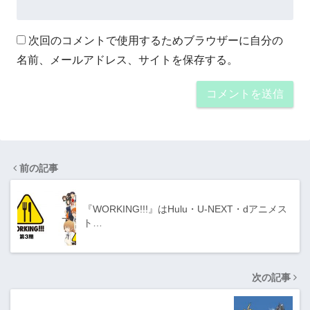
次回のコメントで使用するためブラウザーに自分の
名前、メールアドレス、サイトを保存する。
前の記事
『WORKING!!!』はHulu・U-NEXT・dアニメス
ト…
次の記事