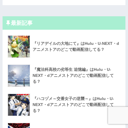
最新記事
『リアデイルの大地にて』はHulu・U-NEXT・d
アニメストアのどこで動画配信してる？
『魔法科高校の劣等生 追憶編』はHulu・U-
NEXT・dアニメストアのどこで動画配信して
る？
『ハコヅメ～交番女子の逆襲～』はHulu・U-
NEXT・dアニメストアのどこで動画配信して
る？