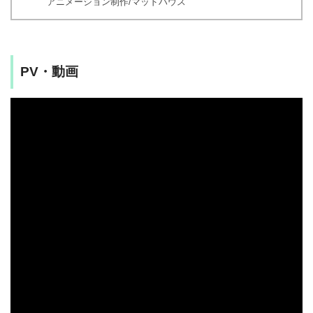
アニメーション制作/マッドハウス
PV・動画