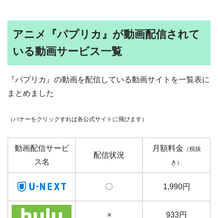
アニメ『パプリカ』が動画配信されて
いる動画サービス一覧
『パプリカ』の動画を配信している動画サイトを一覧表に
まとめました
（バナーをクリックすれば各公式サイトに飛びます）
動画配信サービ
月額料金
（税抜
配信状況
ス名
き）
〇
1,990円
×
933円