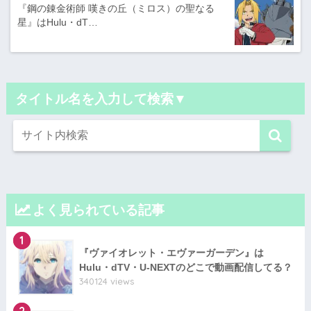
『鋼の錬金術師 嘆きの丘（ミロス）の聖なる
星』はHulu・dT…
タイトル名を入力して検索▼
よく見られている記事
1
『ヴァイオレット・エヴァーガーデン』は
Hulu・dTV・U-NEXTのどこで動画配信してる？
340124 views