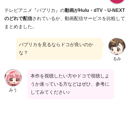
テレビアニメ『パプリカ』の
動画がHulu・dTV・U-NEXT
のどれで配信
されているか、動画配信サービスを比較して
まとめました。
パプリカを見るならドコが良いのか
な？
るみ
本作を視聴したい方やドコで視聴しよ
うか迷っている方などはぜひ、参考に
みう
してみてください♪