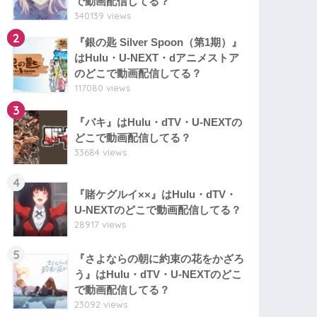
で動画配信してる？
340139 views
2
『銀の匙 Silver Spoon（第1期）』
はHulu・U-NEXT・dアニメストア
のどこで動画配信してる？
117080 views
3
『バキ』はHulu・dTV・U-NEXTの
どこで動画配信してる？
33684 views
4
『賭ケグルイ××』はHulu・dTV・
U-NEXTのどこで動画配信してる？
28917 views
5
『さよならの朝に約束の花をかざろ
う』はHulu・dTV・U-NEXTのどこ
で動画配信してる？
23092 views