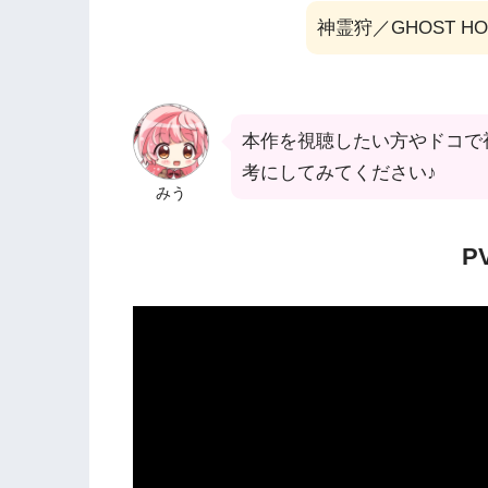
神霊狩／GHOST 
本作を視聴したい方やドコで
考にしてみてください♪
みう
P