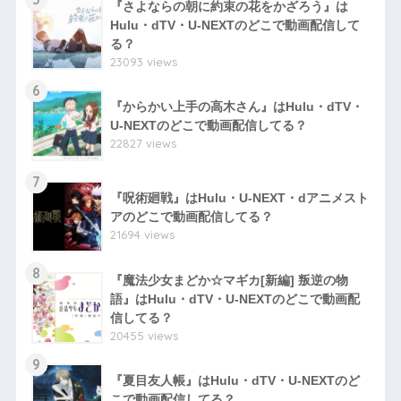
『さよならの朝に約束の花をかざろう』は
Hulu・dTV・U-NEXTのどこで動画配信して
る？
23093 views
6
『からかい上手の高木さん』はHulu・dTV・
U-NEXTのどこで動画配信してる？
22827 views
7
『呪術廻戦』はHulu・U-NEXT・dアニメスト
アのどこで動画配信してる？
21694 views
8
『魔法少女まどか☆マギカ[新編] 叛逆の物
語』はHulu・dTV・U-NEXTのどこで動画配
信してる？
20455 views
9
『夏目友人帳』はHulu・dTV・U-NEXTのど
こで動画配信してる？