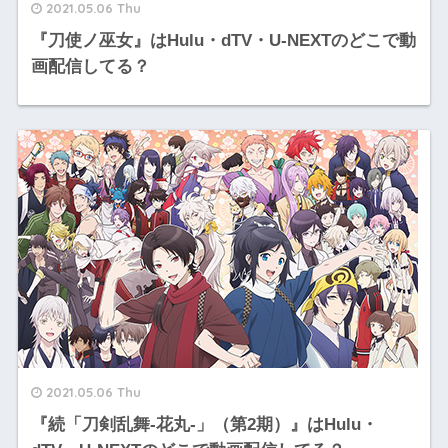
2021.05.06 Thu
『刀使ノ巫女』はHulu・dTV・U-NEXTのどこで動
画配信してる？
2021.05.06 Thu
『続「刀剣乱舞-花丸-」（第2期）』はHulu・