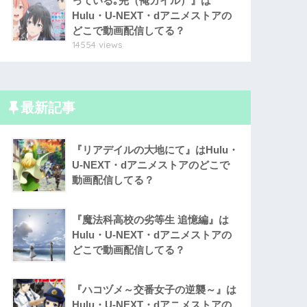
っている｡完（俺ガイル）』は
Hulu・U-NEXT・dアニメストアの
どこで動画配信してる？
14554 views
最新記事
『リアデイルの大地にて』はHulu・
U-NEXT・dアニメストアのどこで
動画配信してる？
『魔法科高校の劣等生 追憶編』は
Hulu・U-NEXT・dアニメストアの
どこで動画配信してる？
『ハコヅメ～交番女子の逆襲～』は
Hulu・U-NEXT・dアニメストアの