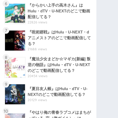
6
『からかい上手の高木さん』は
Hulu・dTV・U-NEXTのどこで動画
配信してる？
22826 views
7
『呪術廻戦』はHulu・U-NEXT・d
アニメストアのどこで動画配信して
る？
21688 views
8
『魔法少女まどか☆マギカ[新編] 叛
逆の物語』はHulu・dTV・U-NEXT
のどこで動画配信してる？
20454 views
9
『夏目友人帳』はHulu・dTV・U-
NEXTのどこで動画配信してる？
20129 views
10
『やはり俺の青春ラブコメはまちが