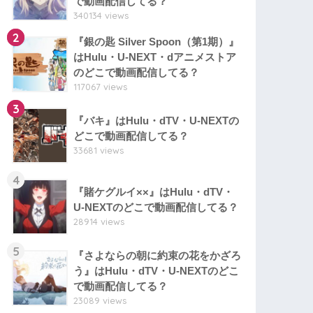
で動画配信してる？
340134 views
2
『銀の匙 Silver Spoon（第1期）』
はHulu・U-NEXT・dアニメストア
のどこで動画配信してる？
117067 views
3
『バキ』はHulu・dTV・U-NEXTの
どこで動画配信してる？
33681 views
4
『賭ケグルイ××』はHulu・dTV・
U-NEXTのどこで動画配信してる？
28914 views
5
『さよならの朝に約束の花をかざろ
う』はHulu・dTV・U-NEXTのどこ
で動画配信してる？
23089 views