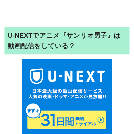
U-NEXTでアニメ『サンリオ男子』は
動画配信をしている？