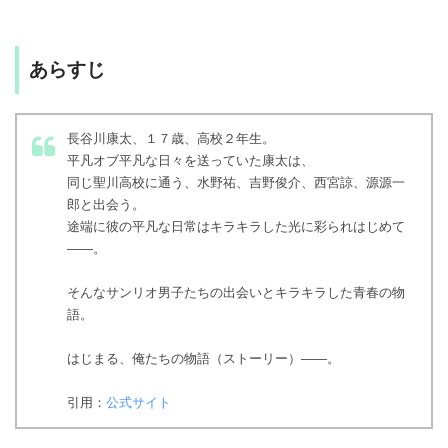
あらすじ
長谷川康太、１７歳、高校２年生。
平凡オブ平凡な日々を送っていた康太は、
同じ聖川高校に通う、水野祐、吉野俊介、西宮諒、源源一
郎と出会う。
途端に彼の平凡な日常はキラキラした光に彩られはじめて
――。
そんなサンリオ男子たちの出会いとキラキラした青春の物
語。
はじまる、俺たちの物語（ストーリー）――。
引用：
公式サイト