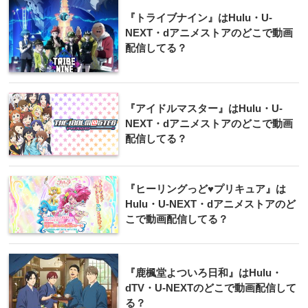
『トライブナイン』はHulu・U-
NEXT・dアニメストアのどこで動画
配信してる？
『アイドルマスター』はHulu・U-
NEXT・dアニメストアのどこで動画
配信してる？
『ヒーリングっど♥プリキュア』は
Hulu・U-NEXT・dアニメストアのど
こで動画配信してる？
『鹿楓堂よついろ日和』はHulu・
dTV・U-NEXTのどこで動画配信して
る？