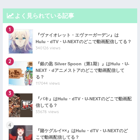
よく見られている記事
1
『ヴァイオレット・エヴァーガーデン』は
Hulu・dTV・U-NEXTのどこで動画配信してる？
340126 views
2
『銀の匙 Silver Spoon（第1期）』はHulu・U-
NEXT・dアニメストアのどこで動画配信して
る？
117044 views
3
『バキ』はHulu・dTV・U-NEXTのどこで動画配
信してる？
33678 views
4
『賭ケグルイ××』はHulu・dTV・U-NEXTのど
こで動画配信してる？