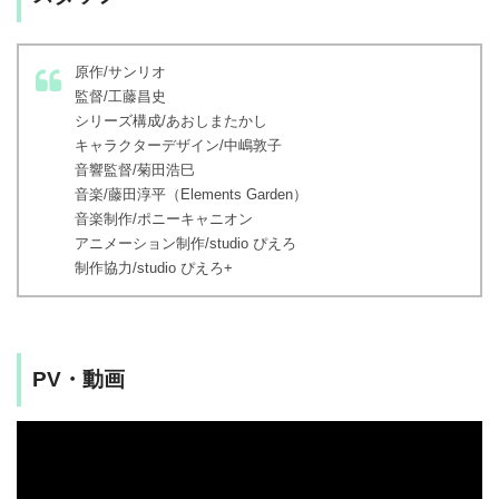
原作/サンリオ
監督/工藤昌史
シリーズ構成/あおしまたかし
キャラクターデザイン/中嶋敦子
音響監督/菊田浩巳
音楽/藤田淳平（Elements Garden）
音楽制作/ポニーキャニオン
アニメーション制作/studio ぴえろ
制作協力/studio ぴえろ+
PV・動画