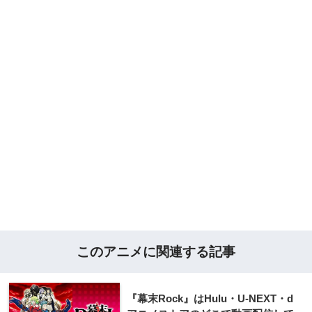
このアニメに関連する記事
『幕末Rock』はHulu・U-NEXT・d