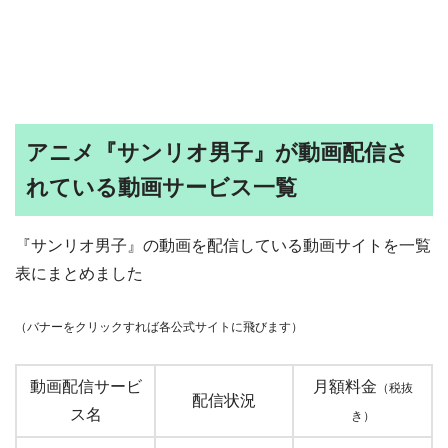
アニメ『サンリオ男子』が動画配信さ
れている動画サービス一覧
『サンリオ男子』の動画を配信している動画サイトを一覧
表にまとめました
（バナーをクリックすれば各公式サイトに飛びます）
動画配信サービ
月額料金
（税抜
配信状況
ス名
き）